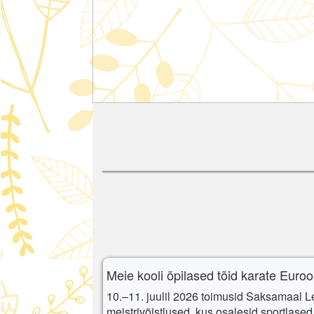
Meie kooli õpilased tõid karate Euroo
10.–11. juulil 2026 toimusid Saksamaal 
meistrivõistlused, kus osalesid sportlased