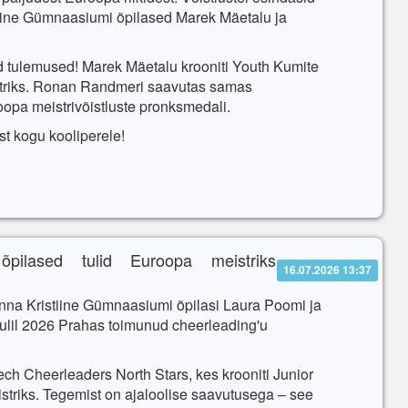
stiine Gümnaasiumi õpilased Marek Mäetalu ja
d tulemused! Marek Mäetalu krooniti Youth Kumite
triks. Ronan Randmeri saavutas samas
roopa meistrivõistluste pronksmedali.
t kogu kooliperele!
õpilased tulid Euroopa meistriks
16.07.2026 13:37
inna Kristiine Gümnaasiumi õpilasi Laura Poomi ja
uulil 2026 Prahas toimunud cheerleading'u
ch Cheerleaders North Stars, kes krooniti Junior
striks. Tegemist on ajaloolise saavutusega – see