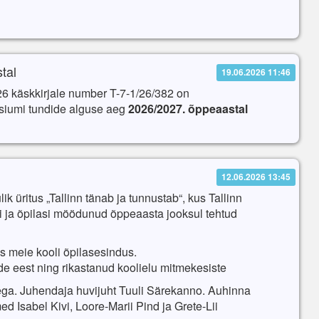
tal
19.06.2026 11:46
26 käskkirjale number T-7-1/26/382 on
asiumi tundide alguse aeg
2026/2027. õppeaastal
12.06.2026 13:45
lik üritus „Tallinn tänab ja tunnustab“, kus Tallinn
si ja õpilasi möödunud õppeaasta jooksul tehtud
is
meie kooli
õpilasesindus.
de
eest
ning
rikastanud
koolielu
mitmekesiste
ega
.
Juhendaja huvijuht Tuuli Särekanno. Auhinna
ed Isabel Kivi, Loore-Marii Pind ja Grete-Lii