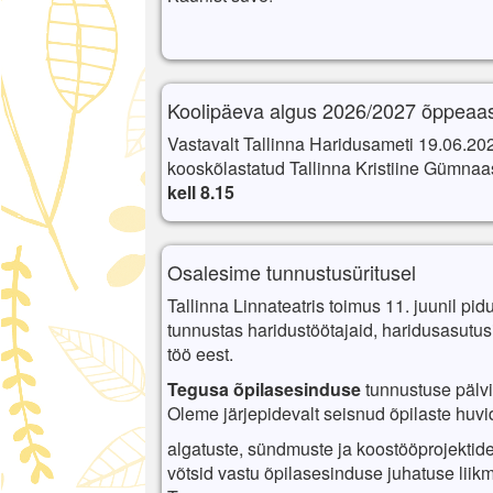
Koolipäeva algus 2026/2027 õppeaas
Vastavalt Tallinna Haridusameti 19.06.20
kooskõlastatud
Tallinna Kristiine Gümna
kell 8.15
Osalesime tunnustusüritusel
Tallinna Linnateatris toimus 11. juunil pidu
tunnustas haridustöötajaid, haridusasutu
töö eest.
Tegusa
õpilasesinduse
tunnustuse
pälv
Oleme
järjepidevalt
seisnud
õpilaste
huvi
algatuste
,
sündmuste
ja
koostööprojektid
võtsid vastu õpilasesinduse juhatuse liikm