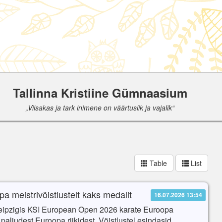
Tallinna Kristiine Gümnaasium
„Viisakas ja tark inimene on väärtuslik ja vajalik“
Table
List
pa meistrivõistlustelt kaks medalit
16.07.2026 13:54
Leipzigis KSI European Open 2026 karate Euroopa
 paljudest Euroopa riikidest. Võistlustel esindasid