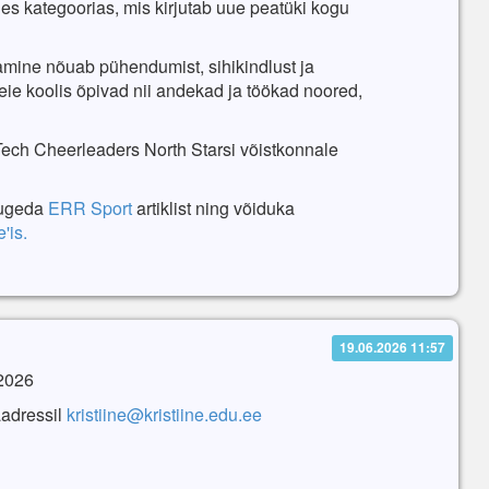
les kategoorias, mis kirjutab uue peatüki kogu
mine nõuab pühendumist, sihikindlust ja
e koolis õpivad nii andekad ja töökad noored,
Tech Cheerleaders North Starsi võistkonnale
 lugeda
ERR Sport
artiklist ning võiduka
'is.
19.06.2026 11:57
.2026
aadressil
kristiine@kristiine.edu.ee