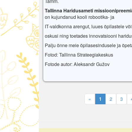
Tamm.
Tallinna Haridusameti missioonipreemi
on
kujundanud
kooli
robootika
- ja
IT-
valdkonna
arengut
,
luues
õpilastele
võ
oskusi
ning
toetades
innovatsiooni
haridu
Palju õnne meie õpilasesindusele ja õpeta
Fotod: Tallinna Strateegiakeskus
Fotode autor: Aleksandr Gužov
«
1
2
3