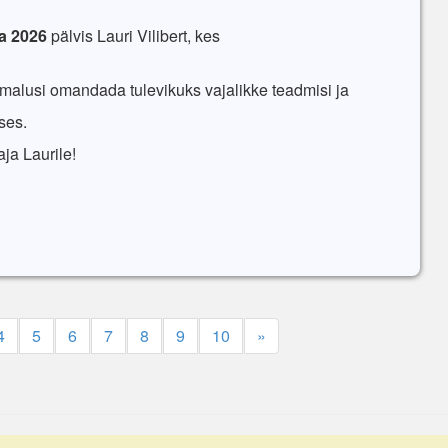
a 2026
pälvis
Lauri Vilibert, kes
imalusi
omandada
tulevikuks
vajalikke
teadmisi
ja
ses
.
ja Laurile!
4
5
6
7
8
9
10
»