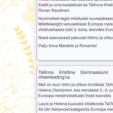
Eestit ja oma karateklubi ka Tallinna Kri
Ronan Randmeri.
Noormehed tegid võistlustel suurepärase
Middleweight vanuseklassi Euroopa meis
võistlusklassis tubli 3. koha, teenides Eu
Need saavutused pakuvad rõõmu ja uhkus
Palju õnne Marekile ja Ronanile!
Tallinna Kristiine Gümnaasiumi 
cheerleading'us
Meil on suur rõõm ja uhkus õnnitleda Tall
Helena Osolaineni, kes esindasid 3.–5. j
Euroopa meistrivõistlustel Eesti koondist.
Laura ja Helena kuulusid võistkonda TalTe
All Girl Advanced kategooria Euroopa mei