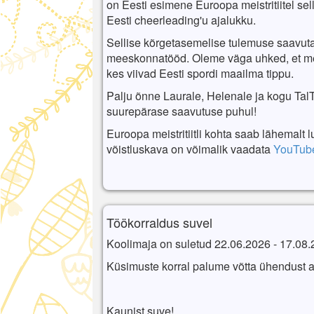
on Eesti esimene Euroopa meistritiitel sel
Eesti cheerleading'u ajalukku.
Sellise kõrgetasemelise tulemuse saavuta
meeskonnatööd. Oleme väga uhked, et mei
kes viivad Eesti spordi maailma tippu.
Palju õnne Laurale, Helenale ja kogu Tal
suurepärase saavutuse puhul!
Euroopa meistritiitli kohta saab lähemalt
võistluskava on võimalik vaadata
YouTube
Töökorraldus suvel
Koolimaja on suletud 22.06.2026 - 17.08
Küsimuste korral palume võtta ühendust 
Kaunist suve!