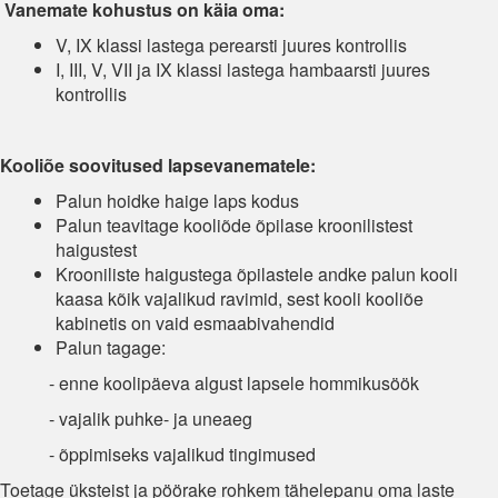
Vanemate kohustus on käia oma:
V, IX klassi lastega perearsti juures kontrollis
I, III, V, VII ja IX klassi lastega hambaarsti juures
kontrollis
Kooliõe soovitused lapsevanematele:
Palun hoidke haige laps kodus
Palun teavitage kooliõde õpilase kroonilistest
haigustest
Krooniliste haigustega õpilastele andke palun kooli
kaasa kõik vajalikud ravimid, sest kooli kooliõe
kabinetis on vaid esmaabivahendid
Palun tagage:
- enne koolipäeva algust lapsele hommikusöök
- vajalik puhke- ja uneaeg
- õppimiseks vajalikud tingimused
Toetage üksteist ja pöörake rohkem tähelepanu oma laste