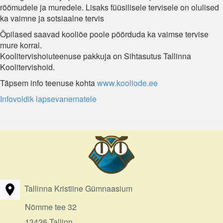
rõõmudele ja muredele. Lisaks füüsilisele tervisele on olulised
ka vaimne ja sotsiaalne tervis
Õpilased saavad kooliõe poole pöörduda ka vaimse tervise
mure korral.
Koolitervishoiuteenuse pakkuja on Sihtasutus Tallinna
Koolitervishoid.
Täpsem info teenuse kohta
www.kooliode.ee
Infovoldik lapsevanematele
Tallinna Kristiine Gümnaasium
Nõmme tee 32
13426 Tallinn