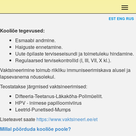
EST
ENG
RUS
Kooliõe tegevused:
Esmaabi andmine.
Haiguste ennetamine.
Uute õpilaste terviseseisundi ja toimetuleku hindamine.
Regulaarsed tervisekontrollid (I, III, VII, X kl.).
Vaktsineerimine toimub riikliku immuniseerimiskava alusel ja
lapsevanema nõusolekul.
Teostatakse järgmised vaktsineerimised:
Difteeria-Teetanus-Läkaköha-Polimüeliit.
HPV - inimese papilloomiviirus
Leetrid-Punetised-Mumps
Liseteavet saate
https://www.vaktsineeri.ee/et
Millal pöörduda kooliõe poole?