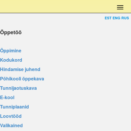
EST
ENG
RUS
Õppetöö
Õppimine
Kodukord
Hindamise juhend
Põhikooli õppekava
Tunnijaotuskava
E-kool
Tunniplaanid
Loovtööd
Valikained