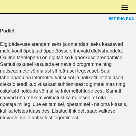
EST
ENG
RUS
Padlet
Digipädevuse arendamiseks ja omandamiseks kaasavad
meie kooli õpetajad õppetöösse erinevaid digivahendeid.
Oluline tähelepanu on digitaalse kirjaoskuse arendamisel.
Samuti oskusel kasutada erinevaid programme ning
nutiseadmete võimalusi sihipärasel tegevusel. Suur
tähelepanu on internetiturvalisusel ja netiketil, et õpilased
oleksid teadlikud viisakast suhtlemisest digimaailmas ning
oskaksid hoiduda võimalike internetiohtude eest. Samuti
saavad üha rohkem võimalusi ka õpilased, et olla
õpetaja millegi uue esitamisel, õpetamisel - nii oma klassis,
kui ka teistes klassides. Lisatud linkidelt saab väikese
ülevaate meie nutikatest tegemistest.