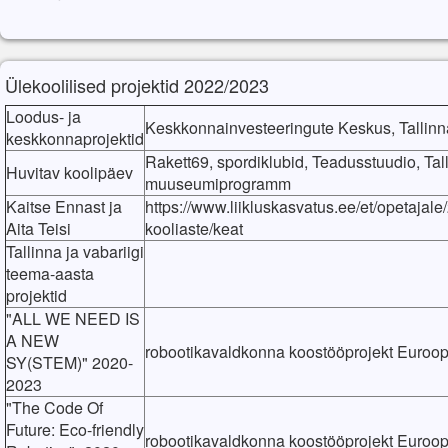
Ülekoolilised projektid 2022/2023
Loodus- ja
Keskkonnainvesteeringute Keskus, Tallin
keskkonnaprojektid
Rakett69, spordiklubid, Teadusstuudio, Ta
Huvitav koolipäev
muuseumiprogramm
Kaitse Ennast ja
https://www.liikluskasvatus.ee/et/opetajale/
Aita Teisi
kooliaste/keat
Tallinna ja vabariigi
teema-aasta
projektid
"ALL WE NEED IS
A NEW
robootikavaldkonna koostööprojekt Euroo
SY(STEM)" 2020-
2023
"The Code Of
Future: Eco-friendly
robootikavaldkonna koostööprojekt Euroo