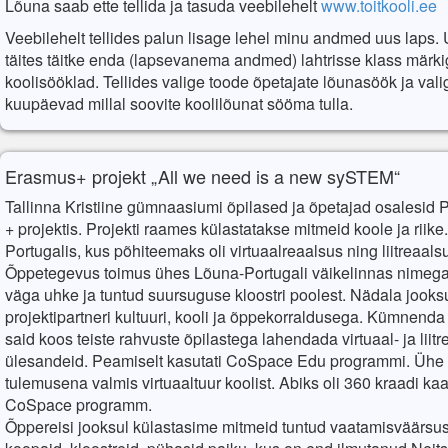
Lõuna saab ette tellida ja tasuda veebilehelt
www.toitkooli.ee
Veebilehelt tellides palun lisage lehel minu andmed uus laps. 
täites täitke enda (lapsevanema andmed) lahtrisse klass märk
koolisööklad. Tellides valige toode õpetajate lõunasöök ja vali
kuupäevad millal soovite koolilõunat sööma tulla.
Erasmus+ projekt „All we need is a new sySTEM“
Tallinna Kristiine gümnaasiumi õpilased ja õpetajad osalesid 
+ projektis. Projekti raames külastatakse mitmeid koole ja riike.
Portugalis, kus põhiteemaks oli virtuaalreaalsus ning liitreaals
Õppetegevus toimus ühes Lõuna-Portugali väikelinnas nimega
väga uhke ja tuntud suursuguse kloostri poolest. Nädala jooks
projektipartneri kultuuri, kooli ja õppekorraldusega. Kümnenda
said koos teiste rahvuste õpilastega lahendada virtuaal- ja liit
ülesandeid. Peamiselt kasutati CoSpace Edu programmi. Ühe
tulemusena valmis virtuaaltuur koolist. Abiks oli 360 kraadi k
CoSpace programm.
Õppereisi jooksul külastasime mitmeid tuntud vaatamisväärsus