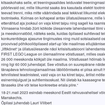
kitsaskohaks selle, et treeningsaalides leiduvatel treeningmasi
pöörlevaid osi, mille liikumist saaks ära kasutada elektri toot
teevad trenni, miks mitte väärindada seal tekkivat liikumist elek
tootmiseks. Kolmas on kohapeal antav üllatusülesanne, mille
ettenähtud aja jooksul on vaja kiiret taipu ning sageli ka raamis
Viimasena hindab žürii kõikide ülesannete lahendamisel tiimi
ja meeskonnatööd, näiteks seda, kuidas õpilased suhtlevad tei
konkurentidega ajasurve tingimustes ning muid sotsiaalseid osk
proovivad põhikooliõpilased
start-up
´ide maailmas ellujäämise
„liftikõnet“ ja üllatusülesande näol kriisisituatsiooni lahendamist
FIRST LEGO League on ülemaailmne võistlussari, milles osaleb 
26 000 meeskonda kõikjalt üle maailma. Võistlussari hõlmab li
ning ligi 60 000 juhendajat. See võistlus on suurepärane näide 
tänapäeva tehnoloogiamaailmas läbilöömiseks ei piisa ainult h
tehnilistest teadmistest, vaid vaja on ka kiiret taipu, ärilist mõtle
esinemisjulgust ja suhtlemisoskust. Nii ületab ka kaasaegne 
tänaseks ühe või teise konkreetse eriala piire.“
18-21.mail 2023 esindab meeskond Eestit rahvusvahelisel või
Marrakechis.
Õpilasi juhendab Lauri Vilibert