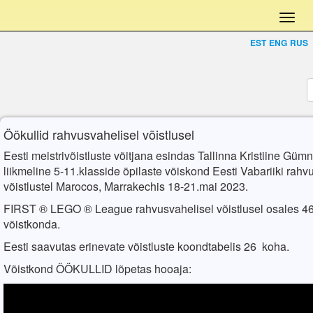
EST
ENG
RUS
Öökullid rahvusvahelisel võistlusel
Eesti meistrivõistluste võitjana esindas Tallinna Kristiine Gü
liikmeline 5-11.klasside õpilaste võiskond Eesti Vabariiki rahv
võistlustel Marocos, Marrakechis 18-21.mai 2023.
FIRST ® LEGO ® League rahvusvahelisel võistlusel osales
46 
võistkonda.
Eesti saavutas erinevate võistluste koondtabelis 26 koha.
Võistkond ÖÖKULLID lõpetas hooaja: