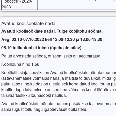
Robotics"- 2020-
2023
Avatud koolisööklate nädal
Avatud koolisööklate nädal. Tulge koolitoitu sööma.
Aeg: 03.10-07.10.2022 kell 12.00-12.30 ja 13.00-13.30
05.10 toitlustust ei toimu (õpetajate päev)
Palun arvestada sellega, et söömiseks on aeg piiratud!
Koolilõuna hind 1.56
Koolitoitlustaja sooviks on Avatud koolisööklate nädala raam
lastevanematele võimalus näha ja maitsta toiduvalikut, mida ig
pakutakse ning kuidas on üleüldiselt korraldatud koolilõuna p
koolitoiduga tutvumisele on see hea võimalus keset tööpäeva 
täisväärtuslikku lõunasööki nautida.
Avatud koolisööklate nädala raames pakutakse lastevanematel
samasugust toitu nagu igapäevaselt õpilastele.