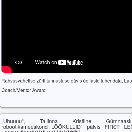
Rahvusvahelise zürii tunnustuse pävis õpilaste juhendaja, Lauri
Coach/Mentor Award
„Uhuuuu“, Tallinna Kristiine Gümnaasiu
robootikameeskond „ÖÖKULLID“ pälvis FIRST L