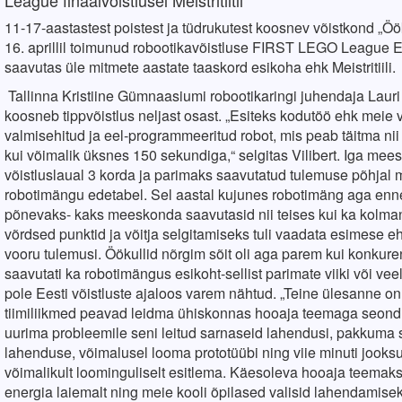
League finaalvõistlusel Meistritiitli
11-17-aastastest poistest ja tüdrukutest koosnev võistkond „Öö
16. aprillil toimunud robootikavõistluse FIRST LEGO League Ees
saavutas üle mitmete aastate taaskord esikoha ehk Meistritiili.
Tallinna Kristiine Gümnaasiumi robootikaringi juhendaja Lauri 
koosneb tippvõistlus neljast osast. „Esiteks kodutöö ehk meie 
valmisehitud ja eel-programmeeritud robot, mis peab täitma nii
kui võimalik üksnes 150 sekundiga,“ selgitas Vilibert. Iga mee
võistluslaual 3 korda ja parimaks saavutatud tulemuse põhjal
robotimängu edetabel. Sel aastal kujunes robotimäng aga enn
põnevaks- kaks meeskonda saavutasid nii teises kui ka kolm
võrdsed punktid ja võitja selgitamiseks tuli vaadata esimese 
vooru tulemusi. Öökullid nõrgim sõit oli aga parem kui konkuren
saavutati ka robotimängus esikoht-sellist parimate viiki või veel
pole Eesti võistluste ajaloos varem nähtud. „Teine ülesanne o
tiimiliikmed peavad leidma ühiskonnas hooaja teemaga seond
uurima probleemile seni leitud sarnaseid lahendusi, pakkuma 
lahenduse, võimalusel looma prototüübi ning viie minuti jooksu
võimalikult loominguliselt esitlema. Käesoleva hooaja teemaks 
energia laiemalt ning meie kooli õpilased valisid lahendamise