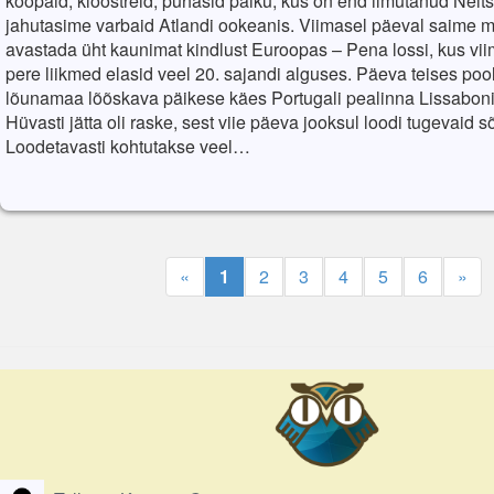
koopaid, kloostreid, pühasid paiku, kus on end ilmutanud Neits
jahutasime varbaid Atlandi ookeanis. Viimasel päeval saime m
avastada üht kaunimat kindlust Euroopas – Pena lossi, kus vi
pere liikmed elasid veel 20. sajandi alguses. Päeva teises po
lõunamaa lõõskava päikese käes Portugali pealinna Lissaboni
Hüvasti jätta oli raske, sest viie päeva jooksul loodi tugevaid 
Loodetavasti kohtutakse veel…
«
1
2
3
4
5
6
»