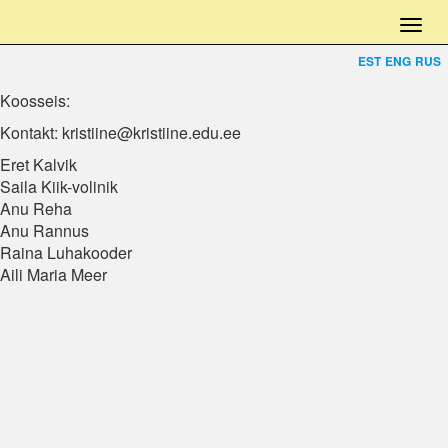
EST
ENG
RUS
Koosseis:
Kontakt: kristiine@kristiine.edu.ee
Eret Kalvik
Saila Kiik-volinik
Anu Reha
Anu Rannus
Raina Luhakooder
Aili Maria Meer