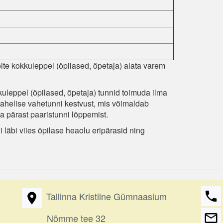
te kokkuleppel (õpilased, õpetaja) alata varem
uleppel (õpilased, õpetaja) tunnid toimuda ilma
ahelise vahetunni kestvust, mis võimaldab
a pärast paaristunni lõppemist.
läbi viies õpilase heaolu eripärasid ning
Tallinna Kristiine Gümnaasium
Nõmme tee 32