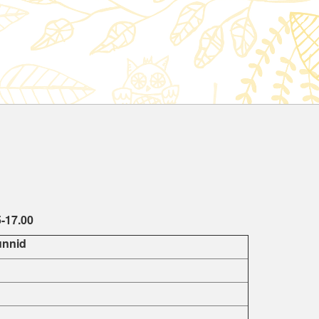
5-17.00
unnid