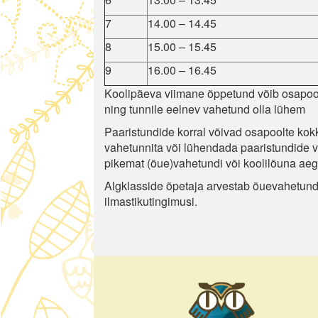
7
14.00 – 14.45
8
15.00 – 15.45
9
16.00 – 16.45
Koolipäeva viimane õppetund võib osapool
ning tunnile eelnev vahetund olla lühem
Paaristundide korral võivad osapoolte kokk
vahetunnita või lühendada paaristundide v
pikemat (õue)vahetundi või koolilõuna aeg
Algklasside õpetaja arvestab õuevahetundi 
ilmastikutingimusi.