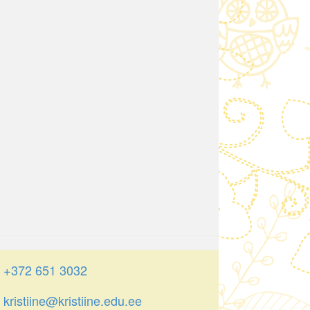
+372 651 3032
kristiine@kristiine.edu.ee