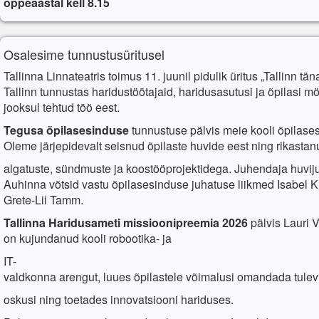
õppeaastal
kell 8.15
Osalesime tunnustusüritusel
Tallinna Linnateatris toimus 11. juunil pidulik üritus „Tallinn tä
Tallinn tunnustas haridustöötajaid, haridusasutusi ja õpilasi
jooksul tehtud töö eest.
Tegusa
õpilasesinduse
tunnustuse
pälvis
meie kooli
õpilase
Oleme
järjepidevalt
seisnud
õpilaste
huvide
eest
ning
rikastan
algatuste
,
sündmuste
ja
koostööprojektidega
.
Juhendaja huviju
Auhinna võtsid vastu õpilasesinduse juhatuse liikmed Isabel Ki
Grete-Lii Tamm.
Tallinna Haridusameti missioonipreemia 2026
pälvis
Lauri Vi
on
kujundanud
kooli
robootika
- ja
IT-
valdkonna
arengut
,
luues
õpilastele
võimalusi
omandada
tule
oskusi
ning
toetades
innovatsiooni
hariduses
.