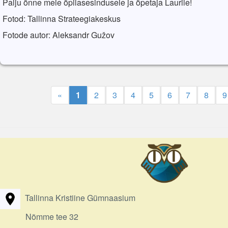
Palju õnne meie õpilasesindusele ja õpetaja Laurile!
Fotod: Tallinna Strateegiakeskus
Fotode autor: Aleksandr Gužov
«
1
2
3
4
5
6
7
8
9
Tallinna Kristiine Gümnaasium
Nõmme tee 32