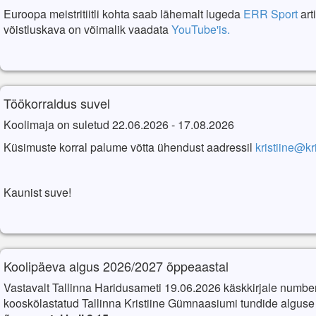
Euroopa meistritiitli kohta saab lähemalt lugeda
ERR Sport
art
võistluskava on võimalik vaadata
YouTube'is.
Töökorraldus suvel
Koolimaja on suletud 22.06.2026 - 17.08.2026
Küsimuste korral palume võtta ühendust aadressil
kristiine@kr
Kaunist suve!
Koolipäeva algus 2026/2027 õppeaastal
Vastavalt Tallinna Haridusameti 19.06.2026 käskkirjale numbe
kooskõlastatud
Tallinna Kristiine Gümnaasiumi tundide algus