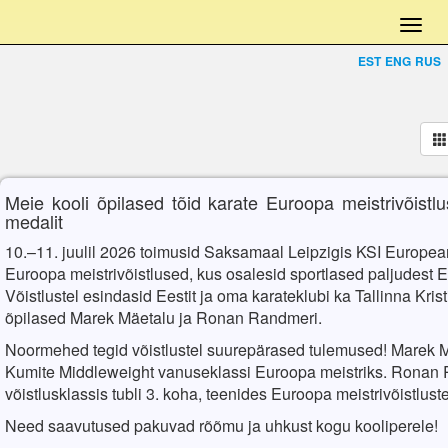
EST
ENG
RUS
Meie kooli õpilased tõid karate Euroopa meistrivõistlu
medalit
10.–11. juulil 2026 toimusid Saksamaal Leipzigis KSI Europe
Euroopa meistrivõistlused, kus osalesid sportlased paljudest E
Võistlustel esindasid Eestit ja oma karateklubi ka Tallinna Kr
õpilased Marek Mäetalu ja Ronan Randmeri.
Noormehed tegid võistlustel suurepärased tulemused! Marek M
Kumite Middleweight vanuseklassi Euroopa meistriks. Ronan
võistlusklassis tubli 3. koha, teenides Euroopa meistrivõistlus
Need saavutused pakuvad rõõmu ja uhkust kogu kooliperele!