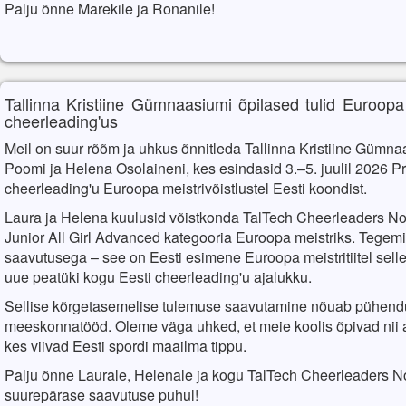
Palju õnne Marekile ja Ronanile!
Tallinna Kristiine Gümnaasiumi õpilased tulid Euroopa
cheerleading'us
Meil on suur rõõm ja uhkus õnnitleda Tallinna Kristiine Gümna
Poomi ja Helena Osolaineni, kes esindasid 3.–5. juulil 2026 
cheerleading'u Euroopa meistrivõistlustel Eesti koondist.
Laura ja Helena kuulusid võistkonda TalTech Cheerleaders Nort
Junior All Girl Advanced kategooria Euroopa meistriks. Tegemis
saavutusega – see on Eesti esimene Euroopa meistritiitel selle
uue peatüki kogu Eesti cheerleading'u ajalukku.
Sellise kõrgetasemelise tulemuse saavutamine nõuab pühendum
meeskonnatööd. Oleme väga uhked, et meie koolis õpivad nii 
kes viivad Eesti spordi maailma tippu.
Palju õnne Laurale, Helenale ja kogu TalTech Cheerleaders No
suurepärase saavutuse puhul!