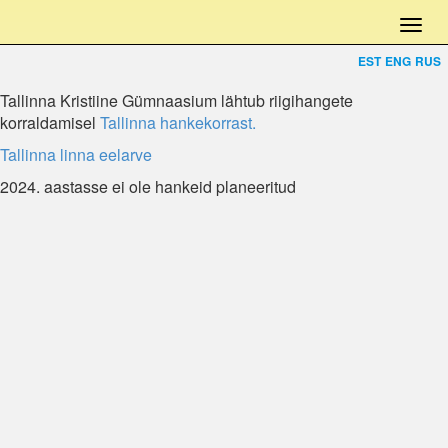
EST
ENG
RUS
Tallinna Kristiine Gümnaasium lähtub riigihangete
korraldamisel
Tallinna hankekorrast.
Tallinna linna eelarve
2024. aastasse ei ole hankeid planeeritud