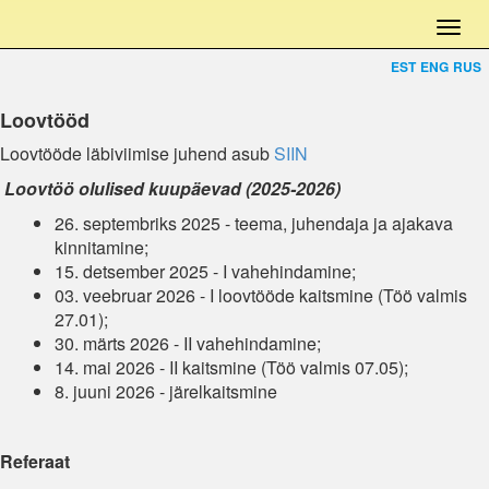
EST
ENG
RUS
Loovtööd
Loovtööde läbiviimise juhend asub
SIIN
Loovtöö olulised kuupäevad (2025-2026)
26. septembriks 2025 - teema, juhendaja ja ajakava
kinnitamine;
15. detsember 2025 - I vahehindamine;
03. veebruar 2026 - I loovtööde kaitsmine (Töö valmis
27.01);
30. märts 2026 - II vahehindamine;
14. mai 2026 - II kaitsmine (Töö valmis 07.05);
8. juuni 2026 - järelkaitsmine
Referaat