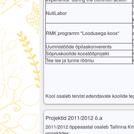
NutiLabor
RMK programm "Loodusega koos"
Uurimistööde õpilaskonverents
Sõpruskoolide koostööprojekt
Tee ise ja tunne rõõmu
Kool osaleb tervist edendavate koolide t
Projektid 2011/2012 õ.a
2011/2012 õppeaastal osaleb Tallinna Kr
projektides: