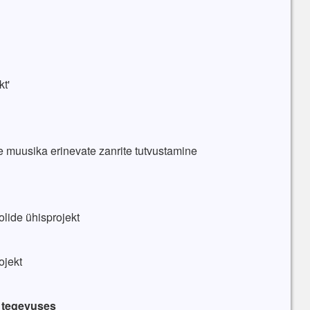
t'
 muusika erinevate zanrite tutvustamine
olide ühisprojekt
ojekt
e tegevuses