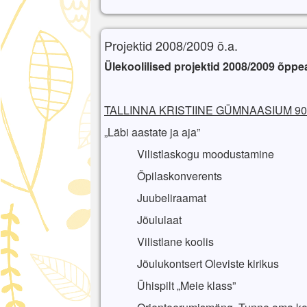
Projektid 2008/2009 õ.a.
Ülekoolilised projektid 2008/2009 õppe
TALLINNA KRISTIINE GÜMNAASIUM 90
„Läbi aastate ja aja”
Vilistlaskogu moodustamine
Õpilaskonverents
Juubeliraamat
Jõululaat
Vilistlane koolis
Jõulukontsert Oleviste kirikus
Ühispilt „Meie klass”