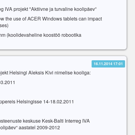
VA projekt "Aktiivne ja turvaline koolipäev”
how the use of ACER Windows tablets can impact
sses)
 (koolidevaheline koostöö robootika
16.11.2014 17:01
kt Helsingi Aleksis Kivi nimelise kooliga:
03.2011
õppereis Helsingisse 14-18.02.2011
usteenuste keskuse Kesk-Balti Interreg IVA
koolipäev“ aastatel 2009-2012