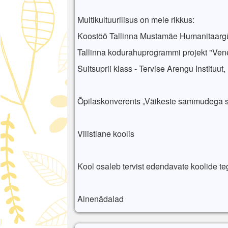
Multikultuurilisus on meie rikkus:
Koostöö Tallinna Mustamäe Humanitaargü
Tallinna kodurahuprogrammi projekt "Vene 
Suitsuprii klass - Tervise Arengu Instituut
Õpilaskonverents „Väikeste sammudega s
Vilistlane koolis
Kool osaleb tervist edendavate koolide t
Ainenädalad