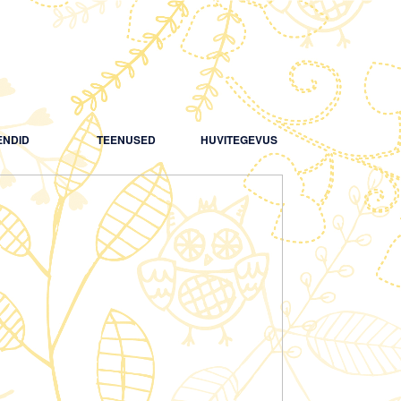
NDID
TEENUSED
HUVITEGEVUS