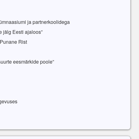
mnaasiumi ja partnerkoolidega
jälg Eesti ajaloos”
, Punane Rist
uurte eesmärkide poole”
egevuses