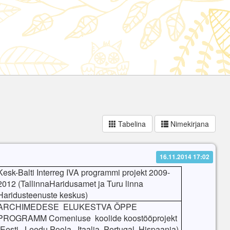
Tabelina
Nimekirjana
16.11.2014 17:02
Kesk-Balti Interreg IVA programmi projekt 2009-
2012 (TallinnaHaridusamet ja Turu linna
Haridusteenuste keskus)
ARCHIMEDESE ELUKESTVA ÕPPE
PROGRAMM Comeniuse koolide koostööprojekt
(Eesti, Leedu,Poola, Itaalia, Portugal, Hispaania)