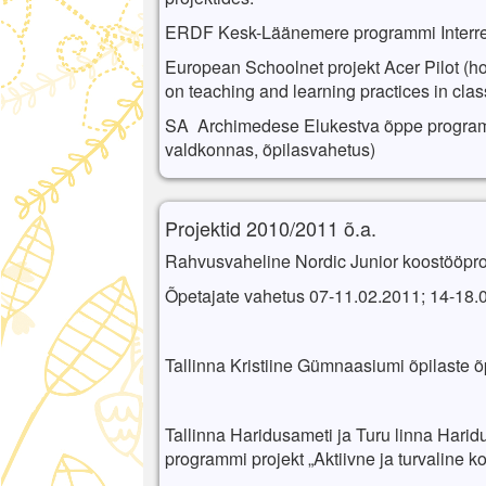
ERDF Kesk-Läänemere programmi Interreg I
European Schoolnet projekt Acer Pilot (
on teaching and learning practices in cla
SA Archimedese Elukestva õppe programm
valdkonnas, õpilasvahetus)
Projektid 2010/2011 õ.a.
Rahvusvaheline Nordic Junior koostööproje
Õpetajate vahetus 07-11.02.2011; 14-18.
Tallinna Kristiine Gümnaasiumi õpilaste 
Tallinna Haridusameti ja Turu linna Harid
programmi projekt „Aktiivne ja turvaline 