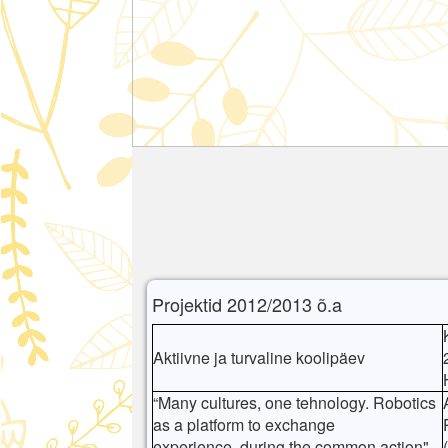
Projektid 2012/2013 õ.a
Aktiivne ja turvaline koolipäev
“Many cultures, one tehnology. Robotics
as a platform to exchange
experience during the common action"