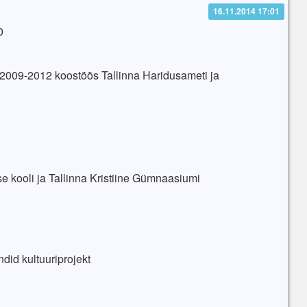
16.11.2014 17:01
0
t 2009-2012 koostöös Tallinna Haridusameti ja
ise kooli ja Tallinna Kristiine Gümnaasiumi
id kultuuriprojekt