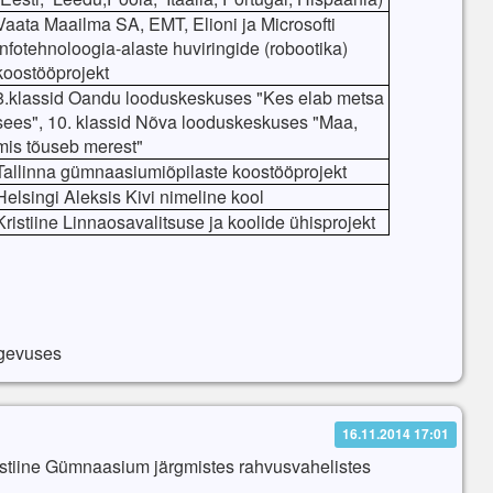
Vaata Maailma SA, EMT, Elioni ja Microsofti
infotehnoloogia-alaste huviringide (robootika)
koostööprojekt
8.klassid Oandu looduskeskuses "Kes elab metsa
sees", 10. klassid Nõva looduskeskuses "Maa,
mis tõuseb merest"
Tallinna gümnaasiumiõpilaste koostööprojekt
Helsingi Aleksis Kivi nimeline kool
Kristiine Linnaosavalitsuse ja koolide ühisprojekt
egevuses
16.11.2014 17:01
istiine Gümnaasium järgmistes rahvusvahelistes