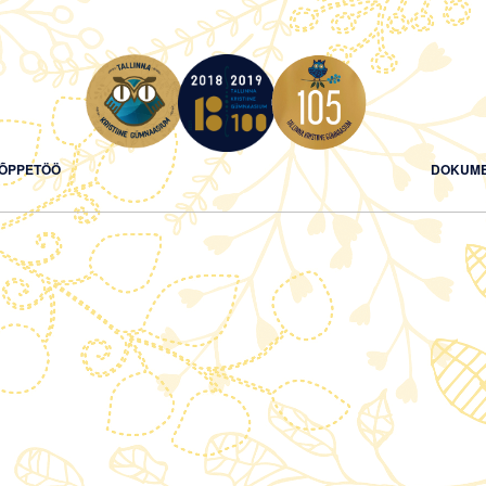
ÕPPETÖÖ
DOKUME