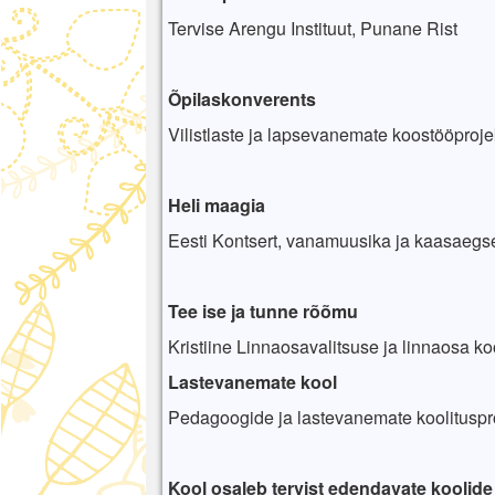
Tervise Arengu Instituut, Punane Rist
Õpilaskonverents
Vilistlaste ja lapsevanemate koostööprojek
Heli maagia
Eesti Kontsert, vanamuusika ja kaasaegse
Tee ise ja tunne rõõmu
Kristiine Linnaosavalitsuse ja linnaosa ko
Lastevanemate kool
Pedagoogide ja lastevanemate koolituspr
Kool osaleb tervist edendavate koolid