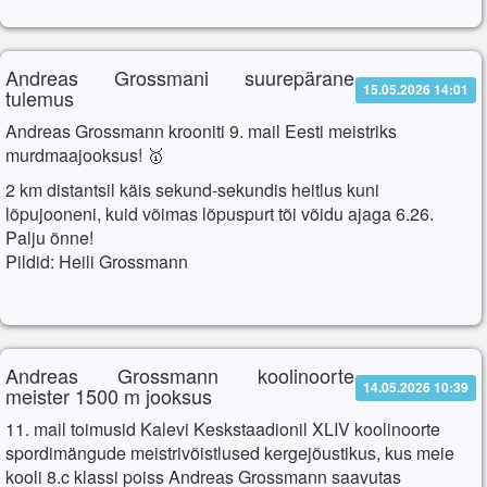
Andreas Grossmani suurepärane
15.05.2026 14:01
tulemus
Andreas Grossmann krooniti 9. mail Eesti meistriks
murdmaajooksus! 🥇
2 km distantsil käis sekund-sekundis heitlus kuni
lõpujooneni, kuid võimas lõpuspurt tõi võidu ajaga 6.26.
Palju õnne!
Pildid: Heili Grossmann
Andreas Grossmann koolinoorte
14.05.2026 10:39
meister 1500 m jooksus
11. mail toimusid Kalevi Keskstaadionil XLIV koolinoorte
spordimängude meistrivõistlused kergejõustikus, kus meie
kooli 8.c klassi poiss Andreas Grossmann saavutas