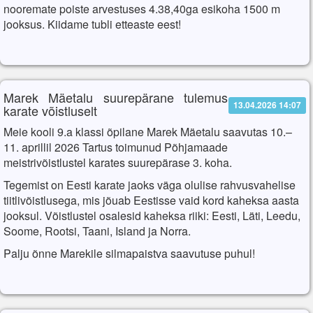
nooremate poiste arvestuses 4.38,40ga esikoha 1500 m
jooksus. Kiidame tubli etteaste eest!
Marek Mäetalu suurepärane tulemus
13.04.2026 14:07
karate võistluselt
Meie kooli 9.a klassi õpilane Marek Mäetalu saavutas 10.–
11. aprillil 2026 Tartus toimunud Põhjamaade
meistrivõistlustel karates suurepärase 3. koha.
Tegemist on Eesti karate jaoks väga olulise rahvusvahelise
tiitlivõistlusega, mis jõuab Eestisse vaid kord kaheksa aasta
jooksul. Võistlustel osalesid kaheksa riiki: Eesti, Läti, Leedu,
Soome, Rootsi, Taani, Island ja Norra.
Palju õnne Marekile silmapaistva saavutuse puhul!