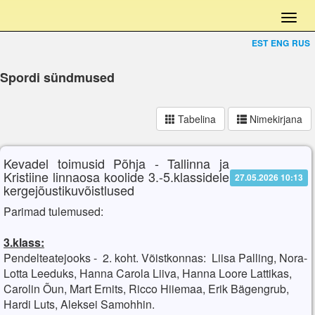
EST
ENG
RUS
Spordi sündmused
Tabelina
Nimekirjana
Kevadel toimusid Põhja - Tallinna ja
Kristiine linnaosa koolide 3.-5.klassidele
27.05.2026 10:13
kergejõustikuvõistlused
Parimad tulemused:
3.klass:
Pendelteatejooks - 2. koht. Võistkonnas: Liisa Palling, Nora-
Lotta Leeduks, Hanna Carola Liiva, Hanna Loore Lattikas,
Carolin Õun, Mart Ernits, Ricco Hiiemaa, Erik Bägengrub,
Hardi Luts, Aleksei Samohhin.