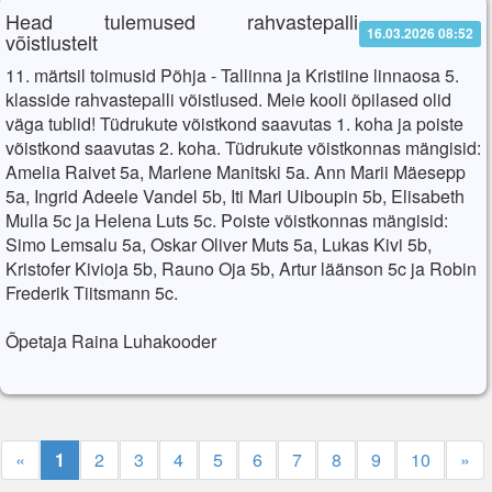
Head tulemused rahvastepalli
16.03.2026 08:52
võistlustelt
11. märtsil toimusid Põhja - Tallinna ja Kristiine linnaosa 5.
klasside rahvastepalli võistlused. Meie kooli õpilased olid
väga tublid! Tüdrukute võistkond saavutas 1. koha ja poiste
võistkond saavutas 2. koha. Tüdrukute võistkonnas mängisid:
Amelia
Rai
vet 5a, Marlene Manitski 5a. Ann Marii Mäesepp
5a, Ingrid Adeele Vandel 5b, Iti Mari Uiboupin 5b, Elisabeth
Mulla 5c ja Helena Luts 5c. Poiste võistkonnas mängisid:
Simo Lemsalu 5a, Oskar Oliver Muts 5a, Lukas Kivi 5b,
Kristofer Kivioja 5b, Rauno Oja 5b, Artur läänson 5c ja Robin
Frederik Tiitsmann 5c.
Õpetaja
Rai
na Luhakooder
«
1
2
3
4
5
6
7
8
9
10
»