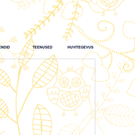
NDID
TEENUSED
HUVITEGEVUS