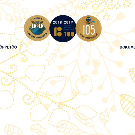
ÕPPETÖÖ
DOKUME