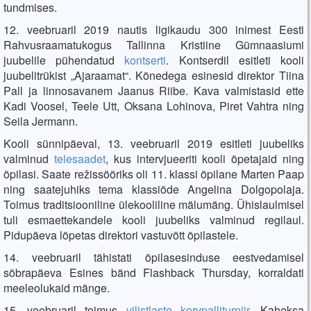
tundmises.
12. veebruaril 2019 nautis ligikaudu 300 inimest Eesti
Rahvusraamatukogus Tallinna Kristiine Gümnaasiumi
juubelile pühendatud
kontserti
. Kontserdil esitleti kooli
juubelitrükist „Ajaraamat“. Kõnedega esinesid direktor Tiina
Pall ja linnosavanem Jaanus Riibe. Kava valmistasid ette
Kadi Voosel, Teele Utt, Oksana Lohinova, Piret Vahtra ning
Seila Jermann.
Kooli sünnipäeval, 13. veebruaril 2019 esitleti juubeliks
valminud
telesaadet
, kus intervjueeriti kooli õpetajaid ning
õpilasi. Saate režissööriks oli 11. klassi õpilane Marten Paap
ning saatejuhiks tema klassiõde Angelina Dolgopolaja.
Toimus traditsiooniline ülekooliline mälumäng. Ühislaulmisel
tuli esmaettekandele kooli juubeliks valminud regilaul.
Pidupäeva lõpetas direktori vastuvõtt õpilastele.
14. veebruaril tähistati õpilasesinduse eestvedamisel
sõbrapäeva Esines bänd Flashback Thursday, korraldati
meeleolukaid mänge.
15. veebruaril toimus
vilistlaste korvpalliturniir
. Kaheksa