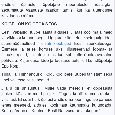
endiste õpilaste- õpetajate meenutuste nostalgiat,
aegumatute väärtuste taaskinnitamist kui ka uuenduste
käivitamise rõõmu.
KÕIGEL ON KÕIGEGA SEOS
Eesti Vabariigi juubeliaasta alguses üllatas koolimaja meid
värvikireva kujundusega. Ligi paarikümnele uksele paigaldati
suuremõõtmelised
disainikleebised
Eesti suurkujudega.
Esimese ja teise korruse uksi illustreerivad looma- ja
linnukleepsud, millele on lisatud kabinetis õpetatava aine
põhivara. Kujunduse idee ja teostuse autor oli kunstiõpetaja
Epp Korp.
Tiina Palli hinnangul oli kogu koolipere juubeli tähistamisega
ühel või teisel viisil seotud.
„Palju oli ühisüritusi. Mulle väga meeldis, et õppeaasta
jooksul külastas meid projekti “Tagasi kooli“ raames rohkelt
vilistlasi. Et suur hulk õpilasi andis oma loomingulise panuse
tehes meeneid, aidates koolimaja kaunimaks kujundada.
Suurepärane oli Kontsert Eesti Rahvusraamatukogus.“