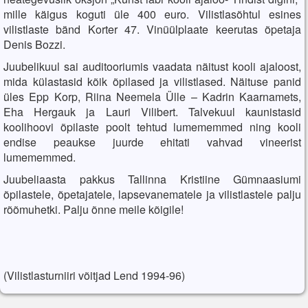
mille käigus koguti üle 400 euro. Vilistlasõhtul esines
vilistlaste bänd Korter 47. Vinüülplaate keerutas õpetaja
Denis Bozzi.
Juubelikuul sai auditooriumis vaadata näitust kooli ajaloost,
mida külastasid kõik õpilased ja vilistlased. Näituse panid
üles Epp Korp, Riina Neemela Ülle – Kadrin Kaarnamets,
Eha Hergauk ja Lauri Vilibert. Talvekuul kaunistasid
koolihoovi õpilaste poolt tehtud lumememmed ning kooli
endise peaukse juurde ehitati vahvad vineerist
lumememmed.
Juubeliaasta pakkus Tallinna Kristiine Gümnaasiumi
õpilastele, õpetajatele, lapsevanematele ja vilistlastele palju
rõõmuhetki. Palju õnne meile kõigile!
(Vilistlasturniiri võitjad Lend 1994-96)