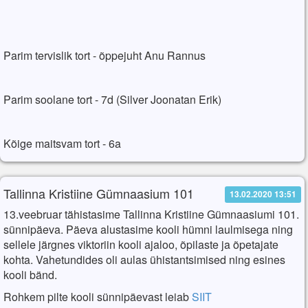
Parim tervislik tort - õppejuht Anu Rannus
Parim soolane tort - 7d (Silver Joonatan Erik)
Kõige maitsvam tort - 6a
Tallinna Kristiine Gümnaasium 101
13.02.2020 13:51
13.veebruar tähistasime Tallinna Kristiine Gümnaasiumi 101.
sünnipäeva. Päeva alustasime kooli hümni laulmisega ning
sellele järgnes viktoriin kooli ajaloo, õpilaste ja õpetajate
kohta. Vahetundides oli aulas ühistantsimised ning esines
kooli bänd.
Rohkem pilte kooli sünnipäevast leiab
SIIT