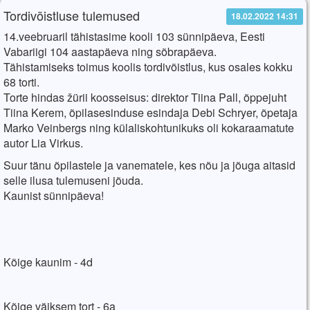
Tordivõistluse tulemused
18.02.2022 14:31
14.veebruaril tähistasime kooli 103 sünnipäeva, Eesti
Vabariigi 104 aastapäeva ning sõbrapäeva.
Tähistamiseks toimus koolis tordivõistlus, kus osales kokku
68 torti.
Torte hindas žürii koosseisus: direktor Tiina Pall, õppejuht
Tiina Kerem, õpilasesinduse esindaja Debi Schryer, õpetaja
Marko Veinbergs ning külaliskohtunikuks oli kokaraamatute
autor Lia Virkus.
Suur tänu õpilastele ja vanematele, kes nõu ja jõuga aitasid
selle ilusa tulemuseni jõuda.
Kaunist sünnipäeva!
Kõige kaunim - 4d
Kõige väiksem tort - 6a