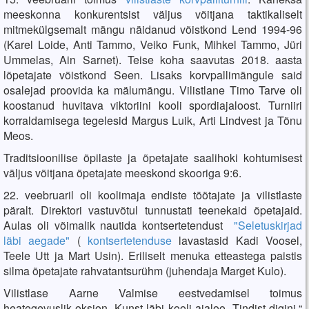
meeskonna konkurentsist väljus võitjana taktikaliselt
mitmekülgsemalt mängu näidanud võistkond Lend 1994-96
(Karel Loide, Anti Tammo, Veiko Funk, Mihkel Tammo, Jüri
Ummelas, Ain Sarnet). Teise koha saavutas 2018. aasta
lõpetajate võistkond Seen. Lisaks korvpallimängule said
osalejad proovida ka mälumängu. Vilistlane Timo Tarve oli
koostanud huvitava viktoriini kooli spordiajaloost. Turniiri
korraldamisega tegelesid Margus Luik, Arti Lindvest ja Tõnu
Meos.
Traditsioonilise õpilaste ja õpetajate saalihoki kohtumisest
väljus võitjana õpetajate meeskond skooriga 9:6.
22. veebruaril oli koolimaja endiste töötajate ja vilistlaste
päralt. Direktori vastuvõtul tunnustati teenekaid õpetajaid.
Aulas oli võimalik nautida kontsertetendust
"Seletuskirjad
läbi aegade"
(
kontsertetenduse
lavastasid Kadi Voosel,
Teele Utt ja Mart Usin). Eriliselt menuka etteastega paistis
silma õpetajate rahvatantsurühm (juhendaja Marget Kulo).
Vilistlase Aarne Valmise eestvedamisel toimus
heategevuslik oksjon „Kunst läbi kooli ajaloo- Tindist digini,“