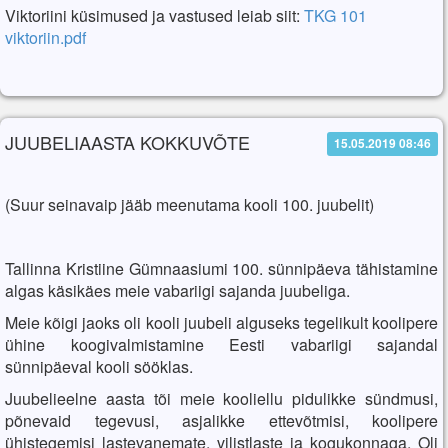
Viktoriini küsimused ja vastused leiab siit:
TKG 101
viktoriin.pdf
JUUBELIAASTA KOKKUVÕTE
15.05.2019 08:46
(Suur seinavaip jääb meenutama kooli 100. juubelit)
Tallinna Kristiine Gümnaasiumi 100. sünnipäeva tähistamine
algas käsikäes meie vabariigi sajanda juubeliga.
Meie kõigi jaoks oli kooli juubeli alguseks tegelikult koolipere
ühine koogivalmistamine Eesti vabariigi sajandal
sünnipäeval kooli sööklas.
Juubelieelne aasta tõi meie kooliellu pidulikke sündmusi,
põnevaid tegevusi, asjalikke ettevõtmisi, koolipere
ühistegemisi lastevanemate, vilistlaste ja kogukonnaga. Oli