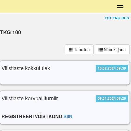
EST
ENG
RUS
TKG 100
Tabelina
Nimekirjana
Vilistlaste kokkutulek
16.02.2024 09:39
Vilistlaste korvpalliturniir
09.01.2024 08:29
REGISTREERI VÕISTKOND
SIIN