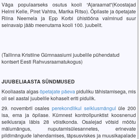
Väga populaarseks osutus kooli “Ajaraamat”(Koostajad
Helmi Kelle, Piret Vahtra, Marika Ritso). Õpilaste ja õpetajate
Riina Neemela ja Epp Korbi ühistööna valminud suur
seinavaip jääb meenutama kooli 100. juubelit.
(Tallinna Kristiine Gümnaasiumi juubelile pühendatud
kontsert Eesti Rahvusraamatukogus)
JUUBELIAASTA SÜNDMUSED
Kooliaasta algas
õpetajate päeva
piduliku tähistamisega, mis
oli sel aastal juubelile kohaselt eriti pidulik.
29. novembril osales
perekondlikul seiklusmängul
üle 200
isa, ema ja õpilase. Kümnest kontrollpunktist koosnenud
seiklusraja läbis 28 võistkonda. Osalejad võtsid mõõtu
mälumängus, nuputamisülesannetes, erinevate
pildimängude lahendamises, täpsusviskes ja muusikapalade