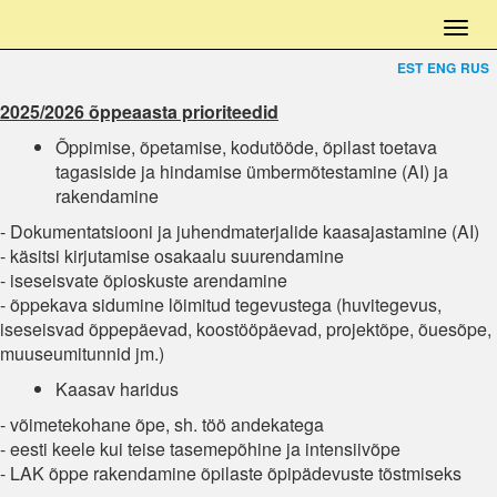
EST
ENG
RUS
2025/2026 õppeaasta prioriteedid
Õppimise, õpetamise, kodutööde, õpilast toetava
tagasiside ja hindamise ümbermõtestamine (AI) ja
rakendamine
- Dokumentatsiooni ja juhendmaterjalide kaasajastamine (AI)
- käsitsi kirjutamise osakaalu suurendamine
- iseseisvate õpioskuste arendamine
- õppekava sidumine lõimitud tegevustega (huvitegevus,
iseseisvad õppepäevad, koostööpäevad, projektõpe, õuesõpe,
muuseumitunnid jm.)
Kaasav haridus
- võimetekohane õpe, sh. töö andekatega
- eesti keele kui teise tasemepõhine ja intensiivõpe
- LAK õppe rakendamine õpilaste õpipädevuste tõstmiseks