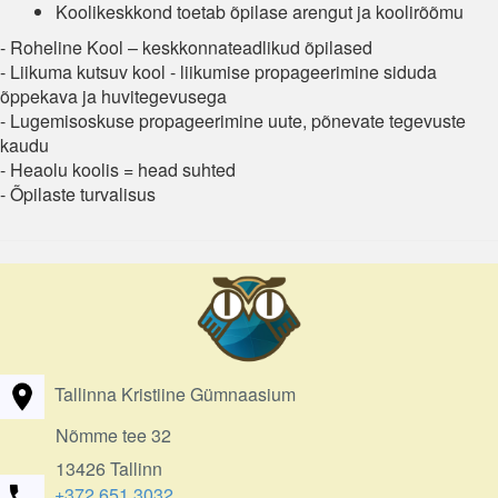
Koolikeskkond toetab õpilase arengut ja koolirõõmu
- Roheline Kool – keskkonnateadlikud õpilased
- Liikuma kutsuv kool - liikumise propageerimine siduda
õppekava ja huvitegevusega
- Lugemisoskuse propageerimine uute, põnevate tegevuste
kaudu
- Heaolu koolis = head suhted
- Õpilaste turvalisus
Tallinna Kristiine Gümnaasium
Nõmme tee 32
13426 Tallinn
+372 651 3032