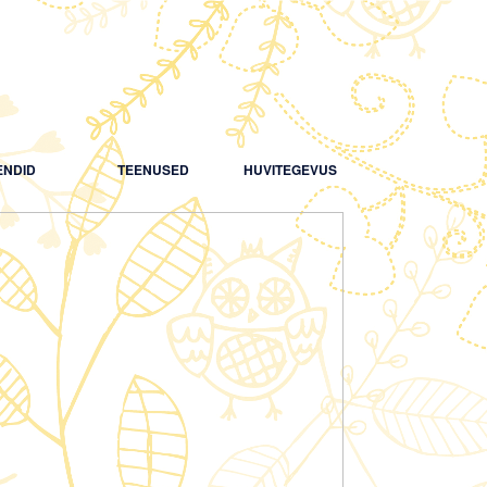
NDID
TEENUSED
HUVITEGEVUS