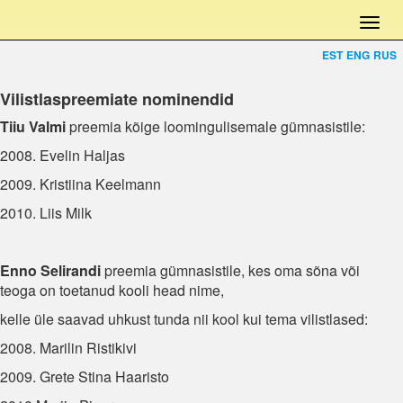
EST
ENG
RUS
Vilistlaspreemiate nominendid
Tiiu Valmi
preemia kõige loomingulisemale gümnasistile:
2008. Evelin Haljas
2009. Kristiina Keelmann
2010. Liis Milk
Enno Selirandi
preemia gümnasistile, kes oma sõna või
teoga on toetanud kooli head nime,
kelle üle saavad uhkust tunda nii kool kui tema vilistlased:
2008. Marilin Ristikivi
2009. Grete Stina Haaristo