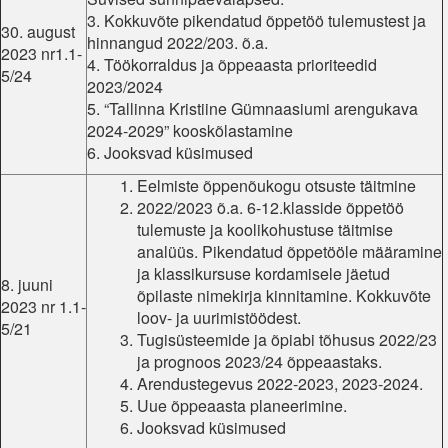
3. Kokkuvõte pikendatud õppetöö tulemustest ja
30. august
hinnangud 2022/203. õ.a.
2023 nr1.1-
4. Töökorraldus ja õppeaasta prioriteedid
5/24
2023/2024
5. “Tallinna Kristiine Gümnaasiumi arengukava
2024-2029” kooskõlastamine
6. Jooksvad küsimused
Eelmiste õppenõukogu otsuste täitmine
2022/2023 õ.a. 6-12.klasside õppetöö
tulemuste ja koolikohustuse täitmise
analüüs. Pikendatud õppetööle määramine
ja klassikursuse kordamisele jäetud
8. juuni
õpilaste nimekirja kinnitamine. Kokkuvõte
2023 nr 1.1-
loov- ja uurimistöödest.
5/21
Tugisüsteemide ja õpiabi tõhusus 2022/23
ja prognoos 2023/24 õppeaastaks.
Arendustegevus 2022-2023, 2023-2024.
Uue õppeaasta planeerimine.
Jooksvad küsimused