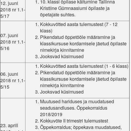
10. klassi õpilase käitumine Tallinna
12. juuni
Kristiine Gümnaasiumi õpilaste ja
2018 nr 1.1-
õpetajate suhtes.
5/17
Kokkuvõtted aasta tulemustest (7 - 12
klass)
07. juuni
Pikendatud õppetööle määramine ja
2018 nr 1.1-
klassikursuse kordamisele jäetud õpilaste
5/16
nimekirja kinnitamine
Jooksvad küsimused
Kokkuvõtted aasta tulemustest (1 - 6 klass)
Pikendatud õppetööle määramine ja
06. juuni
klassikursuse kordamisele jäetud õpilaste
2018 nr 1.1-
nimekirja kinnitamine
5/15
Jooksvad küsimused
Muutused hariduses ja muudatused
seadusandluses. Õppekorraldus
2018/2019
Kokkuvõte II trimestri tulemustest
23. aprill
Õppekorraldus; õppekava muudatused,