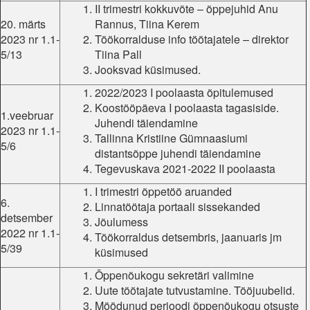
II trimestri kokkuvõte – õppejuhid Anu
20. märts
Rannus, Tiina Kerem
2023 nr 1.1-
Töökorralduse info töötajatele – direktor
5/13
Tiina Pall
Jooksvad küsimused.
2022/2023 I poolaasta õpitulemused
Koostööpäeva I poolaasta tagasiside.
1.veebruar
Juhendi täiendamine
2023 nr 1.1-
Tallinna Kristiine Gümnaasiumi
5/6
distantsõppe juhendi täiendamine
Tegevuskava 2021-2022 II poolaasta
I trimestri õppetöö aruanded
6.
Linnatöötaja portaali sissekanded
detsember
Jõulumess
2022 nr 1.1-
Töökorraldus detsembris, jaanuaris jm
5/39
küsimused
Õppenõukogu sekretäri valimine
Uute töötajate tutvustamine. Tööjuubelid.
Möödunud perioodi õppenõukogu otsuste