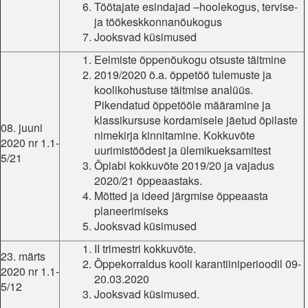
Töötajate esindajad –hoolekogus, tervise-
ja töökeskkonnanõukogus
Jooksvad küsimused
Eelmiste õppenõukogu otsuste täitmine
2019/2020 õ.a. õppetöö tulemuste ja
koolikohustuse täitmise analüüs.
Pikendatud õppetööle määramine ja
klassikursuse kordamisele jäetud õpilaste
08. juuni
nimekirja kinnitamine. Kokkuvõte
2020 nr 1.1-
uurimistöödest ja ülemikueksamitest
5/21
Õpiabi kokkuvõte 2019/20 ja vajadus
2020/21 õppeaastaks.
Mõtted ja ideed järgmise õppeaasta
planeerimiseks
Jooksvad küsimused
II trimestri kokkuvõte.
23. märts
Õppekorraldus kooli karantiiniperioodil 09-
2020 nr 1.1-
20.03.2020
5/12
Jooksvad küsimused.