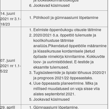
Jooksvad küsimused
14. juuni
Põhikooli ja gümnaasiumi lõpetamine
2021 nr 3.1-
18/23
Eelmiste õppenõukogu otsuste täitmine
2020/2021 õ.a. õppetöö tulemuste ja
koolikohustuse täitmise
analüüs.Pikendatud õppetööle määramine
ja klassikursuse kordamisele jäetud
õpilaste nimekirja kinnitamine. Kokkuvõte
07. juuni
loov- ja uurimistöödest. E-testide ja
2021 nr 1.1-
eksamite tulemused.
5/22
Tugisüsteemide ja õpiabi tõhusus 2020/21
ja prognoos 2021/22 õppeaastaks.
Uue õppeaasta planeerimine. Miks ja
millised muudatused on vaja sisse viia
alates septembrist 2021.
Jooksvad küsimused
29. aprill
Gümnaasiumi lõpetamine.