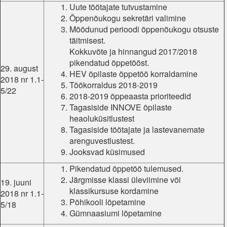
Uute töötajate tutvustamine
Õppenõukogu sekretäri valimine
Möödunud perioodi õppenõukogu otsuste
täitmisest.
Kokkuvõte ja hinnangud 2017/2018
pikendatud õppetööst.
29. august
HEV õpilaste õppetöö korraldamine
2018 nr 1.1-
Töökorraldus 2018-2019
5/22
2018-2019 õppeaasta prioriteedid
Tagasiside INNOVE õpilaste
heaoluküsitlustest
Tagasiside töötajate ja lastevanemate
arenguvestlustest.
Jooksvad küsimused
Pikendatud õppetöö tulemused.
Järgmisse klassi üleviimine või
19. juuni
klassikursuse kordamine
2018 nr 1.1-
Põhikooli lõpetamine
5/18
Gümnaasiumi lõpetamine