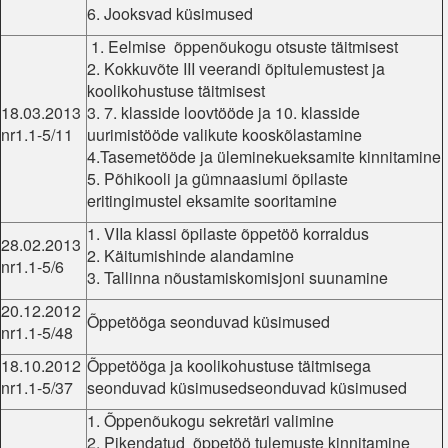
6. Jooksvad küsimused
1. Eelmise õppenõukogu otsuste täitmisest
2. Kokkuvõte III veerandi õpitulemustest ja
koolikohustuse täitmisest
18.03.2013
3. 7. klasside loovtööde ja 10. klasside
nr1.1-5/11
uurimistööde valikute kooskõlastamine
4.Tasemetööde ja üleminekueksamite kinnitamine
5. Põhikooli ja gümnaasiumi õpilaste
eritingimustel eksamite sooritamine
1. VIIa klassi õpilaste õppetöö korraldus
28.02.2013
2. Käitumishinde alandamine
nr1.1-5/6
3. Tallinna nõustamiskomisjoni suunamine
20.12.2012
Õppetööga seonduvad küsimused
nr1.1-5/48
18.10.2012
Õppetööga ja koolikohustuse täitmisega
nr1.1-5/37
seonduvad küsimusedseonduvad küsimused
1. Õppenõukogu sekretäri valimine
2. Pikendatud õppetöö tulemuste kinnitamine