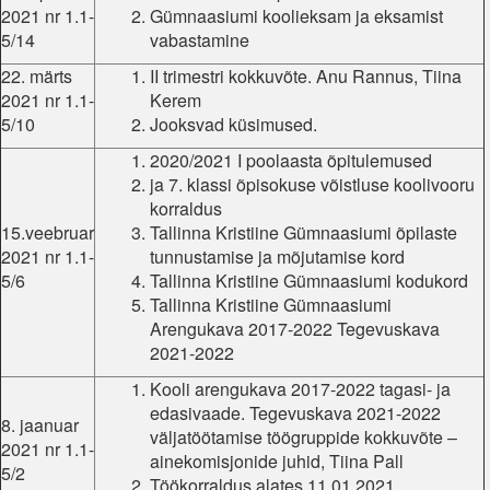
2021 nr 1.1-
Gümnaasiumi koolieksam ja eksamist
5/14
vabastamine
22. märts
II trimestri kokkuvõte. Anu Rannus, Tiina
2021 nr 1.1-
Kerem
5/10
Jooksvad küsimused.
2020/2021 I poolaasta õpitulemused
ja 7. klassi õpisokuse võistluse koolivooru
korraldus
15.veebruar
Tallinna Kristiine Gümnaasiumi õpilaste
2021 nr 1.1-
tunnustamise ja mõjutamise kord
5/6
Tallinna Kristiine Gümnaasiumi kodukord
Tallinna Kristiine Gümnaasiumi
Arengukava 2017-2022 Tegevuskava
2021-2022
Kooli arengukava 2017-2022 tagasi- ja
edasivaade. Tegevuskava 2021-2022
8. jaanuar
väljatöötamise töögruppide kokkuvõte –
2021 nr 1.1-
ainekomisjonide juhid, Tiina Pall
5/2
Töökorraldus alates 11.01.2021