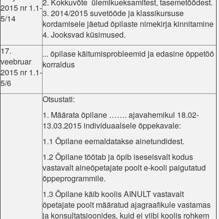
2. Kokkuvõte ülemikueksamitest, tasemetöödest.
2015 nr 1.1-
3. 2014/2015 suvetööde ja klassikursuse
5/14
kordamisele jäetud õpilaste nimekirja kinnitamine
4. Jooksvad küsimused.
17.
... õpilase käitumisprobleemid ja edasine õppetöö
veebruar
korraldus
2015 nr 1.1-
5/6
Otsustati:
1. Määrata õpilane ……. ajavahemikul 18.02-
13.03.2015 individuaalsele õppekavale:
1.1 Õpilane eemaldatakse ainetundidest.
1.2 Õpilane töötab ja õpib iseseisvalt kodus
vastavalt aineõpetajate poolt e-kooli paigutatud
õppeprogrammile.
1.3 Õpilane käib koolis AINULT vastavalt
õpetajate poolt määratud ajagraafikule vastamas
ja konsultatsioonides, kuid ei viibi koolis rohkem