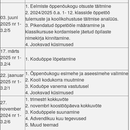
1. Eelmiste õppenõukogu otsuste täitmine
2. 2024/2025 õ.a. 1- 12. klasside õppetöö
03. juuni
tulemuste ja koolikohustuse täitmise analüüs.
2025 nr 1-
3. Pikendatud õppetööle määramine ja
3.2/5
klassikursuse kordamisele jäetud õpilaste
nimekirja kinnitamine.
4. Jooksvad küsimused
17. märts
2025 nr 1-
1. Koduõppe lõpetamine
3.2/4
1. Õppenõukogu esimehe ja aseesimehe valimine
22. jaanuar
2. Kooli kodukorra muutmine
2025 nr 1-
3. Koduõpe vanema vastutusel
3.2/1
4. Jooksvad küsimused
1. trimestri kokkuvõte
27.
2. novembri koostööpäeva kokkuvõte
november
3. Koduõppele suunamine
2024 nr 1-
4. Advendikuu kuu tegevused
3.2/6
5. Muud teemad