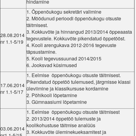
hindamine
1. Õppenõukogu sekretäri valimine
2. Möödunud perioodi õppenõukogu otsuste
täitmisest.
3. Kokkuvõte ja hinnangud 2013/2014 õppeaasta
28.08.2014
tegevustele. Kokkuvõte pikendatud õppetööst.
nr 1.1-5/19
4. Kooli arengukava 2012-2016 tegevuste
täpsustamine.
5. Kooli tegevussuunad 2014/2015
6. Jooksvad küsimused
1. Eelmise õppenõukogu otsuste täitmisest.
Pikendatud õppetöö tulemused, järgmisse klassi
17.06.2014
üleviimine ja klassikursuse kordamine
nr 1.1-5/17
2. Põhikooli lõpetamine
3. Gümnaasiumi lõpetamine
1. Eelmise õppenõukogu otsuste täitmisest
2. 2013/2014 õppetöö tulemuste ja
koolikohustuse täitmise analüüs
03.06.2014
3. Kokkuvõte üleminekueksamitest ja
nr1.1-5/15