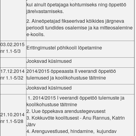
kui ainult õpetajaga kohtumiseks ning õppetöö
järelvastamiseks.
2. Aineõpetajad fikseerivad kõikides järgneva
perioodi tundides osalemise ja ka mitteosalemine
e-koolis.
03.02.2015
Eritingimustel põhikooli lõpetamine
nr 1.1-5/3
Jooksvad küsimused
17.12.2014
2014/2015 õppeaasta II veerandi õppetöö
nr 1.1-5/32
tulemused ja koolikohustuse täitmine
Jooksvad küsimused
1. 2014/2015 I veerandi õppetöö tulemuste ja
koolikohustuse täitmine
2. Uue õppekava arendustegevusest
21.10.2014
3. Kokkuvõte koolitusest - Anu Rannus, Katrin
nr 1.1-5/28
Järv
4. Arenguvestlused, hindamine, kujundav