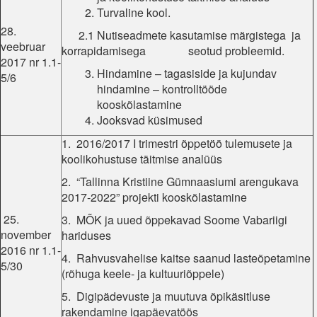
Turvaline kool.
28.
2.1 Nutiseadmete kasutamise märgistega ja
veebruar
korrapidamisega seotud probleemid.
2017 nr 1.1-
Hindamine – tagasiside ja kujundav
5/6
hindamine – kontrolltööde
kooskõlastamine
Jooksvad küsimused
1. 2016/2017 I trimestri õppetöö tulemusete ja
koolikohustuse täitmise analüüs
2. “Tallinna Kristiine Gümnaasiumi arengukava
2017-2022” projekti kooskõlastamine
25.
3. MÕK ja uued õppekavad Soome Vabariigi
november
hariduses
2016 nr 1.1-
4. Rahvusvahelise kaitse saanud lasteõpetamine
5/30
(rõhuga keele- ja kultuuriõppele)
5. Digipädevuste ja muutuva õpikäsitluse
rakendamine igapäevatöös