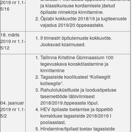
2019 nr 1.1-
ja klassikursuse kordamisele jäetud
5/16
õpilaste nimekirja kinnitamine.
Õpiabi kokkuvõte 2018/19 ja tugiteenuste
vajadus 2019/20 õppeaastaks.
18. märts
II trimestri õpitulemuste kokkuvõte.
2019 nr 1.1-
Jooksvad küsimused.
5/12
Tallinna Kristiine Gümnaasium 100
tegevuskava kooskõlastamine ja
kinnitamine
Tagasiside koolitustest “Kolleegilt
kolleegile”.
Rahuloluküsitluste ja loodusõpetuse
tasemetööde läbiviimisest
04. jaanuar
2018/2019.õppeaasta lõpul.
2019 nr 1.1-
HEV õpilaste toetamise ja õppetöö
5/2
korralduse tagasiside 2018/2019 I
poolaastast.
Hindamine/õpilast toetav tagasiside