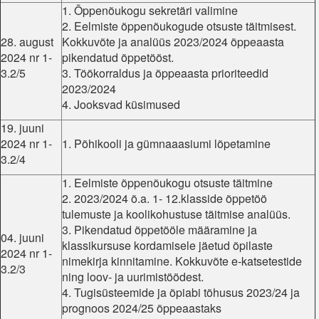
1. Õppenõukogu sekretäri valimine
2. Eelmiste õppenõukogude otsuste täitmisest.
28. august
Kokkuvõte ja analüüs 2023/2024 õppeaasta
2024 nr 1-
pikendatud õppetööst.
3.2/5
3. Töökorraldus ja õppeaasta prioriteedid
2023/2024
4. Jooksvad küsimused
19. juuni
2024 nr 1-
1. Põhikooli ja gümnaaasiumi lõpetamine
3.2/4
1. Eelmiste õppenõukogu otsuste täitmine
2. 2023/2024 õ.a. 1- 12.klasside õppetöö
tulemuste ja koolikohustuse täitmise analüüs.
3. Pikendatud õppetööle määramine ja
04. juuni
klassikursuse kordamisele jäetud õpilaste
2024 nr 1-
nimekirja kinnitamine. Kokkuvõte e-katsetestide
3.2/3
ning loov- ja uurimistöödest.
4. Tugisüsteemide ja õpiabi tõhusus 2023/24 ja
prognoos 2024/25 õppeaastaks