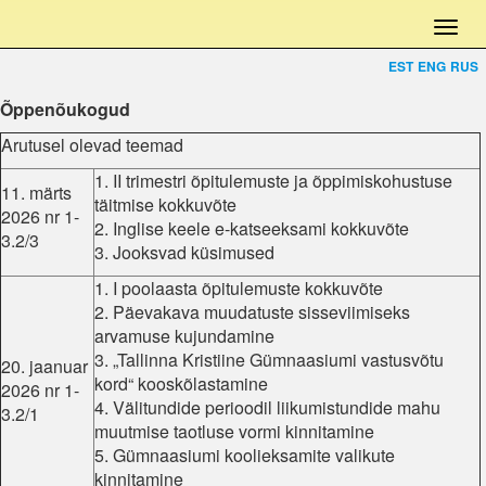
EST
ENG
RUS
Õppenõukogud
Arutusel olevad teemad
1. II trimestri õpitulemuste ja õppimiskohustuse
11. märts
täitmise kokkuvõte
2026 nr 1-
2. Inglise keele e-katseeksami kokkuvõte
3.2/3
3. Jooksvad küsimused
1. I poolaasta õpitulemuste kokkuvõte
2. Päevakava muudatuste sisseviimiseks
arvamuse kujundamine
3. „Tallinna Kristiine Gümnaasiumi vastusvõtu
20. jaanuar
kord“ kooskõlastamine
2026 nr 1-
4. Välitundide perioodil liikumistundide mahu
3.2/1
muutmise taotluse vormi kinnitamine
5. Gümnaasiumi koolieksamite valikute
kinnitamine