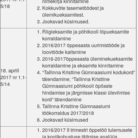
nimekirja kinnitamine
5/18
Kokkuvõte tasemetöödest ja
ülemikueksamitest.
Jooksvad küsimused.
Riigieksamite ja põhikooli lõpueksamite
korraldamine
2016/2017 õppeaasta uurimistööde ja
loovtööde kaitsmine
2016-2017õppeaasta üleminekueksamite
korraldamine ja eksamite kinnitamine
18. aprill
“Tallinna Kristiine Gümnaasiumi kodukord”
2017 nr 1.1-
täiendamine; “Tallinna Kristiine
5/14
Gümnaasiumi põhikooli õpilaste
hindamise ja järgmisse klassi üleviimise
kord” täiendamine
Tallinna Kristiine Gümnaasiumi
töökorraldus 2017/2018
Jooksvad küsimused
2016/2017 II trimestri õppetöö tulemusete
ja koolikohustuse täitmise analüüs