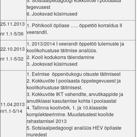
5. Sotsiaalpedagoogi kokkuvõte I poolaasta
tegevusest
6. Jooksvad küsimused
25.11.2013
1. Põhikooli õpilase ….. õppetöö korraldus II
veerandil.
nr 1.1-5/36
1. 2013/2014 I veerandi õppetöö tulemuste ja
22.10.2013
koolikohustuse täitmise analüüs.
2. Kooli kodukorra täiendamine
nr 1.1-5/32
3. Jooksvad küsimused
1. Eelmise õppenõukogu otsuste täitmisest
2. Kokkuvõte I poolaasta õppetegevusest ja
koolikohustuse täitmisest.
3. Kokkuvõte IKT vahendite, arvutikappide ja
arvutiklassi kasutamise kohta I poolaastal
11.04.2013
4. Tallinna koolivõrk. 1. ja 10.klasside
nr1.1-5/14
komplekteerimine. Muudatustest koolide
rahastamisel 2013
5. Sotsiaalpedagoogi analüüs HEV õpilaste
muredest