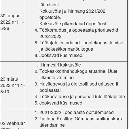
täitmisest.
Kokkuvõte ja hinnang 2021/202
30. august
õppetööle.
2022 nr1.1-
Kokkuvõte pikendatud õppetööst
5/26
Töökorraldus ja õppeaasta prioriteedid
2022-2023
Töötajate esindajad –hoolekogus, tervise-
ja töökeskkonnanõukogus
Jooksvad küsimused
II trimestri kokkuvõte
Töökeskkonnanõukogu aruanne. Uute
liikmete valimine
23.märts
Huvitegevus ja ülekoolilised üritused II
2022 nr 1.1-
poolaastal
5/10
Töökorralduse ja personali info töötajatele
Jooksvad küsimused.
2021/2022 I poolaasta õpitulemused
Tallinna Kristiine Gümnaasiumikodukorra
02.veebruar
täiendamine