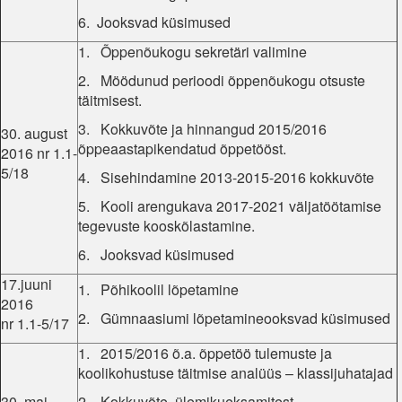
6. Jooksvad küsimused
1. Õppenõukogu sekretäri valimine
2. Möödunud perioodi õppenõukogu otsuste
täitmisest.
3. Kokkuvõte ja hinnangud 2015/2016
30. august
õppeaastapikendatud õppetööst.
2016 nr 1.1-
5/18
4. Sisehindamine 2013-2015-2016 kokkuvõte
5. Kooli arengukava 2017-2021 väljatöötamise
tegevuste kooskõlastamine.
6. Jooksvad küsimused
17.juuni
1. Põhikoolil lõpetamine
2016
2. Gümnaasiumi lõpetamineooksvad küsimused
nr 1.1-5/17
1. 2015/2016 õ.a. õppetöö tulemuste ja
koolikohustuse täitmise analüüs – klassijuhatajad
30. mai
2. Kokkuvõte ülemikueksamitest,