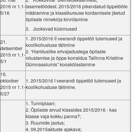
2016 nr 1.1-
tasemetöödest. 2015/2016 pikendatud õppetööle
5/16
määramine ja klassikursuse kordamisele jäetud
õpilaste nimekirja kinnitamine
3. Jooksvad küsimused
1. 2015/2016 II veerandi õppetöö tulemused ja
21.
koolikohustuse täitmine
detsember
2. “Hariduslike erivajadustega õpilaste
2015 nr 1.1-
nõustamise ja õppe korraldus Tallinna Kristiine
5/1
Gümnaasiumis” kooskõlastamine
15.
oktoober
1. 2015/2016 I veerandi õppetöö tulemused ja
2015 nr 1.1-
koolikohustuse täitmine.
5/27
1. Tunniplaan;
2. Õpilaste arvud klassides 2015/2016 - kas
klasse vaja kokku panna?;
3. Ruumide jaotus;
4. 09.2015aktuste ajakava;