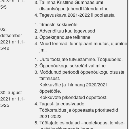
2022 nr 1.1-
Tallinna Kristiine Gümnaasiumi
5/5
distantsõppe juhendi täiendamine
Tegevuskava 2021-2022 II poolaasta
trimestri kokkuvõte
02.
Advendikuu kuu tegevused
detsember
Õppekirjanduse tellimine
2021 nr 1.1-
Muud teemad: tunniplaani muutus, ujumine
5/42
jm..
Uute töötajate tutvustamine. Tööjuubelid.
Õppenõukogu sekretäri valimine
Möödunud perioodi õppenõukogu otsuste
täitmisest.
Kokkuvõte ja hinnang 2020/2021
õppetööle.
30. august
Kokkuvõte pikendatud õppetööst.
2021 nr 1.1-
Tagasi- ja edasivaade.
5/25
Töökorraldus ja õppeaasta prioriteedid
2021-2022
Töötajate esindajad –hoolekogus, tervise-
ja töökeskkonnanõukogus