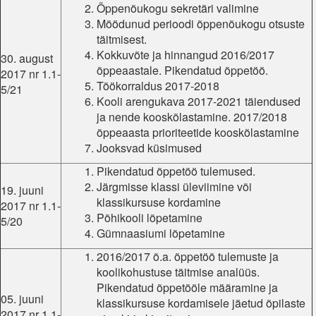
Õppenõukogu sekretäri valimine
Möödunud perioodi õppenõukogu otsuste
täitmisest.
Kokkuvõte ja hinnangud 2016/2017
30. august
õppeaastale. Pikendatud õppetöö.
2017 nr 1.1-
Töökorraldus 2017-2018
5/21
Kooli arengukava 2017-2021 täiendused
ja nende kooskõlastamine. 2017/2018
õppeaasta prioriteetide kooskõlastamine
Jooksvad küsimused
Pikendatud õppetöö tulemused.
Järgmisse klassi üleviimine või
19. juuni
klassikursuse kordamine
2017 nr 1.1-
Põhikooli lõpetamine
5/20
Gümnaasiumi lõpetamine
2016/2017 õ.a. õppetöö tulemuste ja
koolikohustuse täitmise analüüs.
Pikendatud õppetööle määramine ja
05. juuni
klassikursuse kordamisele jäetud õpilaste
2017 nr 1.1-