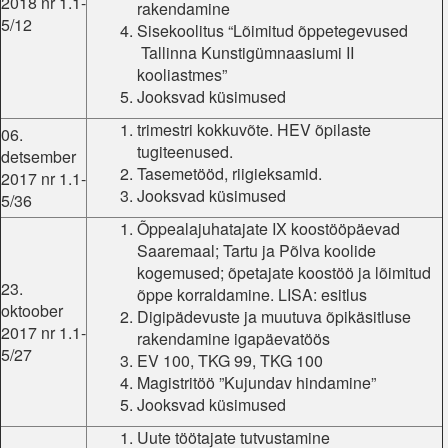
2018 nr 1.1-
rakendamine
5/12
Sisekoolitus “Lõimitud õppetegevused​
Tallinna Kunstigümnaasiumi II
kooliastmes”
Jooksvad küsimused
trimestri kokkuvõte. HEV õpilaste
06.
tugiteenused.
detsember
Tasemetööd, riigieksamid.
2017 nr 1.1-
Jooksvad küsimused
5/36
Õppealajuhatajate IX koostööpäevad
Saaremaal; Tartu ja Põlva koolide
kogemused; õpetajate koostöö ja lõimitud
23.
õppe korraldamine. LISA: esitlus
oktoober
Digipädevuste ja muutuva õpikäsitluse
2017 nr 1.1-
rakendamine igapäevatöös
5/27
EV 100, TKG 99, TKG 100
Magistritöö ”Kujundav hindamine”
Jooksvad küsimused
Uute töötajate tutvustamine