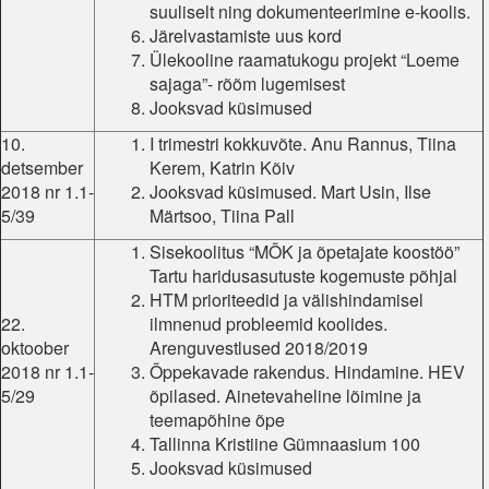
suuliselt ning dokumenteerimine e-koolis.
Järelvastamiste uus kord
Ülekooline raamatukogu projekt “Loeme
sajaga”- rõõm lugemisest
Jooksvad küsimused
10.
I trimestri kokkuvõte. Anu Rannus, Tiina
detsember
Kerem, Katrin Kõiv
2018 nr 1.1-
Jooksvad küsimused. Mart Usin, Ilse
5/39
Märtsoo, Tiina Pall
Sisekoolitus “MÕK ja õpetajate koostöö”
Tartu haridusasutuste kogemuste põhjal
HTM prioriteedid ja välishindamisel
22.
ilmnenud probleemid koolides.
oktoober
Arenguvestlused 2018/2019
2018 nr 1.1-
Õppekavade rakendus. Hindamine. HEV
5/29
õpilased. Ainetevaheline lõimine ja
teemapõhine õpe
Tallinna Kristiine Gümnaasium 100
Jooksvad küsimused