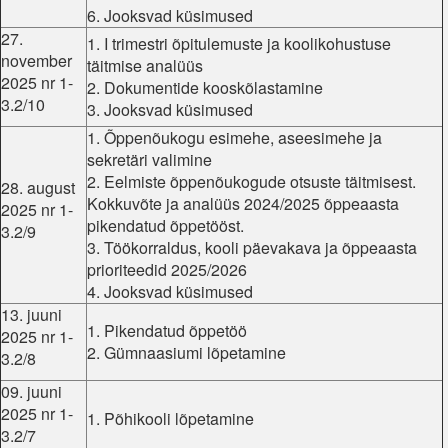
6. Jooksvad küsimused
27.
1. I trimestri õpitulemuste ja koolikohustuse
november
täitmise analüüs
2025 nr 1-
2. Dokumentide kooskõlastamine
3.2/10
3. Jooksvad küsimused
1. Õppenõukogu esimehe, aseesimehe ja
sekretäri valimine
2. Eelmiste õppenõukogude otsuste täitmisest.
28. august
Kokkuvõte ja analüüs 2024/2025 õppeaasta
2025 nr 1-
pikendatud õppetööst.
3.2/9
3. Töökorraldus, kooli päevakava ja õppeaasta
prioriteedid 2025/2026
4. Jooksvad küsimused
13. juuni
1. Pikendatud õppetöö
2025 nr 1-
2. Gümnaasiumi lõpetamine
3.2/8
09. juuni
2025 nr 1-
1. Põhikooli lõpetamine
3.2/7