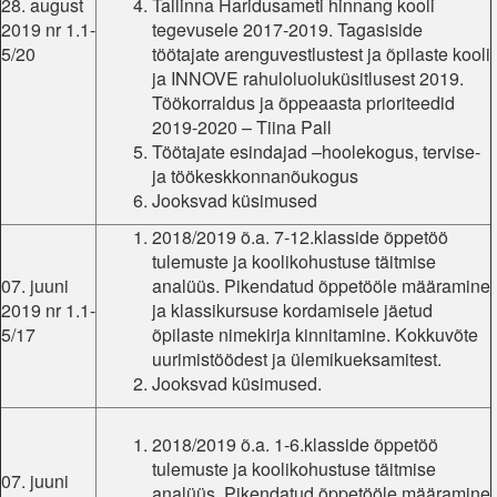
28. august
Tallinna Haridusameti hinnang kooli
2019 nr 1.1-
tegevusele 2017-2019. Tagasiside
5/20
töötajate arenguvestlustest ja õpilaste kooli
ja INNOVE rahuloluoluküsitlusest 2019.
Töökorraldus ja õppeaasta prioriteedid
2019-2020 – Tiina Pall
Töötajate esindajad –hoolekogus, tervise-
ja töökeskkonnanõukogus
Jooksvad küsimused
2018/2019 õ.a. 7-12.klasside õppetöö
tulemuste ja koolikohustuse täitmise
07. juuni
analüüs. Pikendatud õppetööle määramine
2019 nr 1.1-
ja klassikursuse kordamisele jäetud
5/17
õpilaste nimekirja kinnitamine. Kokkuvõte
uurimistöödest ja ülemikueksamitest.
Jooksvad küsimused.
2018/2019 õ.a. 1-6.klasside õppetöö
tulemuste ja koolikohustuse täitmise
07. juuni
analüüs. Pikendatud õppetööle määramine