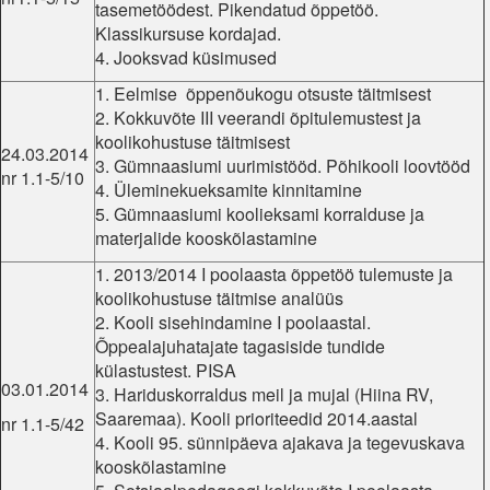
tasemetöödest. Pikendatud õppetöö.
Klassikursuse kordajad.
4. Jooksvad küsimused
1. Eelmise õppenõukogu otsuste täitmisest
2. Kokkuvõte III veerandi õpitulemustest ja
koolikohustuse täitmisest
24.03.2014
3. Gümnaasiumi uurimistööd. Põhikooli loovtööd
nr 1.1-5/10
4. Üleminekueksamite kinnitamine
5. Gümnaasiumi koolieksami korralduse ja
materjalide kooskõlastamine
1. 2013/2014 I poolaasta õppetöö tulemuste ja
koolikohustuse täitmise analüüs
2. Kooli sisehindamine I poolaastal.
Õppealajuhatajate tagasiside tundide
külastustest. PISA
03.01.2014
3. Hariduskorraldus meil ja mujal (Hiina RV,
Saaremaa). Kooli prioriteedid 2014.aastal
nr 1.1-5/42
4. Kooli 95. sünnipäeva ajakava ja tegevuskava
kooskõlastamine