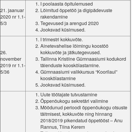
I poolaasta õpitulemused
21. jaanuar
Lõimitud õppetöö ja digipädevuste
2020 nr 1.1-
rakendamine
5/3
Tegevused ja arengud 2020
Jooksvad küsimused.
I trimestri kokkuvõte.
Ainetevahelise lõimingu koostöö
26.
kokkuvõte ja jätkutegevused.
november
Tallinna Kristiine Gümnaasiumi kodukord
2019 nr 1.1-
täienduste kooskõlastamine.
5/36
Gümnaasiumi valikkursus “Koorilaul”
kooskõlastamine
Jooksvad küsimused.
Uute töötajate tutvustamine
Õppenõukogu sekretäri valimine
Möödunud perioodi õppenõukogu otsuste
täitmisest, kokkuvõte ning hinnang
2018/2019 pikendatud õppetööst – Anu
Rannus, Tiina Kerem