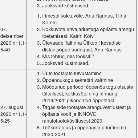
Jooksvad küsimused.
trimestri kokkuvõte. Anu Rannus, Tiina
Kerem
07.
Kokkuvõte erivajadustega õpilaste arengu
detsember
toetamisest. Katrin Kõiv
2020 nr 1.1-
Ülevaade Tallinna Ülikooli kevadise
5/40
distantsõppe uuringust. Anu Rannus
Mis tehtud, mis teoksil!?
Jooksvad küsimused.
Uute töötajate tutvustamine
Õppenõukogu sekretäri valimine
Möödunud perioodi õppenõukogu otsuste
täitmisest, kokkuvõte ning hinnang
2019/2020 pikendatud õppetööst
27. august
Tagasiside töötajate arenguvestlustest ja
2020 nr 1.1-
õpilaste kooli ja INNOVE
5/25
rahuloluoluküsitlusest 2020.
Töökorraldus ja õppeaasta prioriteedid
2020-2021