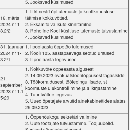
5. Jooksvad küsimused
1. II trimestri õpitulemuste ja koolikohustuse
18. märts
täitmise kokkuvõtted.
2024 nr 1-
2. Eksamite valikute kinnitamine
3.2/2
3. Roheline Kool küsitluse tulemuste tutvustamine
4. Jooksvad küsimused
31. jaanuar
1. I poolaasta õppetöö tulemused
2024 nr 1-
2. Kooli 105. aastapäevaga seotud üritused
3.2/1
3. II poolaasta tegevused
1. Kokkuvõte õppeaasta algusest
2. 14.09.2023 evakuatsiooniõppusest tagasiside
21.
3. Töökorraldusest, töölepingu lisade, st
september
koormuste ülekontrollimine ja allkirjastamine
2023 nr 1.1-
4. Tunniväline tegevus
5/29
5. Uued õpetajate arvutid ainekabinettides alates
25.09.2023
1. Õppenõukogu sekretäri valimine
2. Uute töötajate tutvustamine. Tööjuubelid.
Suvised sünnipäevalapsed.