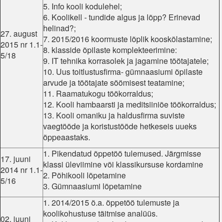
5. Info kooli kodulehel;
6. Koolikell - tundide algus ja lõpp? Erinevad
helinad?;
27. august
7. 2015/2016 koormuste lõplik kooskõlastamine;
2015 nr 1.1-
8. klasside õpilaste komplekteerimine:
5/18
9. IT tehnika korrasolek ja jagamine töötajatele;
10. Uus toitlustusfirma- gümnaasiumi õpilaste
arvude ja töötajate söömisest teatamine;
11. Raamatukogu töökorraldus;
12. Kooli hambaarsti ja meditsiiniõe töökorraldus;
13. Kooli omaniku ja haldusfirma suviste
vaegtööde ja koristustööde hetkeseis uueks
õppeaastaks.
1. Pikendatud õppetöö tulemused. Järgmisse
17. juuni
klassi üleviimine või klassikursuse kordamine
2014 nr 1.1-
2. Põhikooli lõpetamine
5/16
3. Gümnaasiumi lõpetamine
1. 2014/2015 õ.a. õppetöö tulemuste ja
koolikohustuse täitmise analüüs.
02. juuni