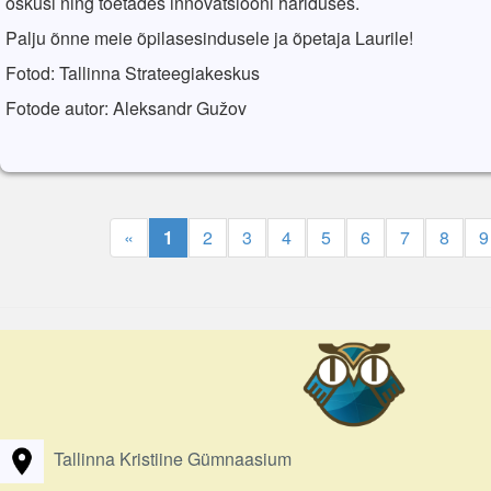
oskusi
ning
toetades
innovatsiooni
hariduses
.
Palju õnne meie õpilasesindusele ja õpetaja Laurile!
Fotod: Tallinna Strateegiakeskus
Fotode autor: Aleksandr Gužov
«
1
2
3
4
5
6
7
8
9
Tallinna Kristiine Gümnaasium