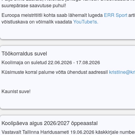
suurepärase saavutuse puhul!
Euroopa meistritiitli kohta saab lähemalt lugeda
ERR Sport
art
võistluskava on võimalik vaadata
YouTube'is.
Töökorraldus suvel
Koolimaja on suletud 22.06.2026 - 17.08.2026
Küsimuste korral palume võtta ühendust aadressil
kristiine@kr
Kaunist suve!
Koolipäeva algus 2026/2027 õppeaastal
Vastavalt Tallinna Haridusameti 19.06.2026 käskkirjale numbe