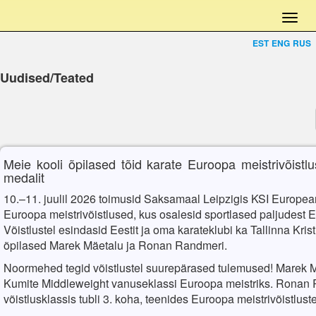
EST
ENG
RUS
Uudised/Teated
Meie kooli õpilased tõid karate Euroopa meistrivõistlu
medalit
10.–11. juulil 2026 toimusid Saksamaal Leipzigis KSI Europe
Euroopa meistrivõistlused, kus osalesid sportlased paljudest E
Võistlustel esindasid Eestit ja oma karateklubi ka Tallinna Kr
õpilased Marek Mäetalu ja Ronan Randmeri.
Noormehed tegid võistlustel suurepärased tulemused! Marek M
Kumite Middleweight vanuseklassi Euroopa meistriks. Ronan
võistlusklassis tubli 3. koha, teenides Euroopa meistrivõistlus