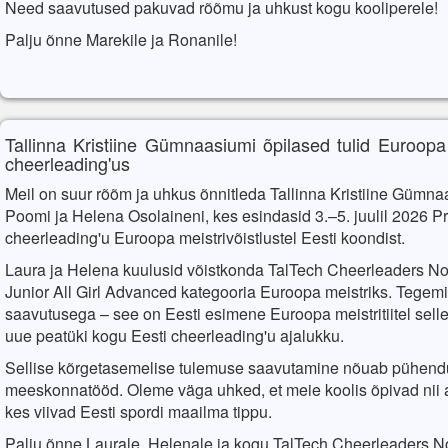
Need saavutused pakuvad rõõmu ja uhkust kogu kooliperele!
Palju õnne Marekile ja Ronanile!
Tallinna Kristiine Gümnaasiumi õpilased tulid Euroopa
cheerleading'us
Meil on suur rõõm ja uhkus õnnitleda Tallinna Kristiine Gümna
Poomi ja Helena Osolaineni, kes esindasid 3.–5. juulil 2026 
cheerleading'u Euroopa meistrivõistlustel Eesti koondist.
Laura ja Helena kuulusid võistkonda TalTech Cheerleaders Nort
Junior All Girl Advanced kategooria Euroopa meistriks. Tegemis
saavutusega – see on Eesti esimene Euroopa meistritiitel selle
uue peatüki kogu Eesti cheerleading'u ajalukku.
Sellise kõrgetasemelise tulemuse saavutamine nõuab pühendum
meeskonnatööd. Oleme väga uhked, et meie koolis õpivad nii 
kes viivad Eesti spordi maailma tippu.
Palju õnne Laurale, Helenale ja kogu TalTech Cheerleaders No