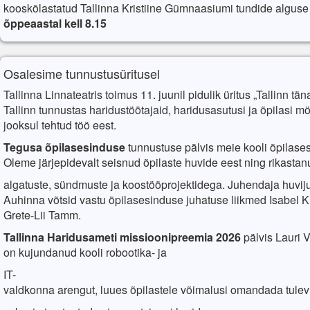
kooskõlastatud
Tallinna Kristiine Gümnaasiumi tundide algus
õppeaastal
kell 8.15
Osalesime tunnustusüritusel
Tallinna Linnateatris toimus 11. juunil pidulik üritus „Tallinn tä
Tallinn tunnustas haridustöötajaid, haridusasutusi ja õpilasi
jooksul tehtud töö eest.
Tegusa
õpilasesinduse
tunnustuse
pälvis
meie kooli
õpilase
Oleme
järjepidevalt
seisnud
õpilaste
huvide
eest
ning
rikastan
algatuste
,
sündmuste
ja
koostööprojektidega
.
Juhendaja huviju
Auhinna võtsid vastu õpilasesinduse juhatuse liikmed Isabel Ki
Grete-Lii Tamm.
Tallinna Haridusameti missioonipreemia 2026
pälvis
Lauri Vi
on
kujundanud
kooli
robootika
- ja
IT-
valdkonna
arengut
,
luues
õpilastele
võimalusi
omandada
tule