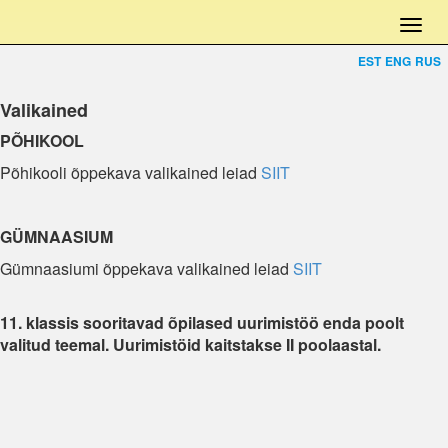
EST
ENG
RUS
Valikained
PÕHIKOOL
Põhikooli õppekava valikained leiad
SIIT
GÜMNAASIUM
Gümnaasiumi õppekava valikained leiad
SIIT
11. klassis sooritavad õpilased uurimistöö enda poolt
valitud teemal. Uurimistöid kaitstakse II poolaastal.