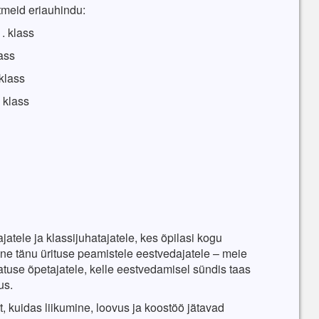
tmeid eriauhindu:
. klass
ass
klass
 klass
jatele ja klassijuhatajatele, kes õpilasi kogu
iline tänu ürituse peamistele eestvedajatele – meie
tuse õpetajatele, kelle eestvedamisel sündis taas
us.
 kuidas liikumine, loovus ja koostöö jätavad