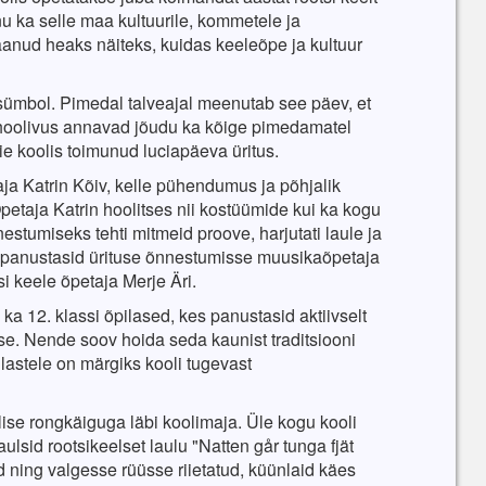
nu ka selle maa kultuurile, kommetele ja
aanud heaks näiteks, kuidas keeleõpe ja kultuur
sümbol. Pimedal talveajal meenutab see päev, et
a hoolivus annavad jõudu ka kõige pimedamatel
e koolis toimunud luciapäeva üritus.
aja Katrin Kõiv, kelle pühendumus ja põhjalik
Õpetaja Katrin hoolitses nii kostüümide kui ka kogu
stumiseks tehti mitmeid proove, harjutati laule ja
ti panustasid ürituse õnnestumisse muusikaõpetaja
 keele õpetaja Merje Äri.
d ka 12. klassi õpilased, kes panustasid aktiivselt
se. Nende soov hoida seda kaunist traditsiooni
lastele on märgiks kooli tugevast
lise rongkäiguga läbi koolimaja. Üle kogu kooli
lsid rootsikeelset laulu "Natten går tunga fjät
d ning valgesse rüüsse riietatud, küünlaid käes