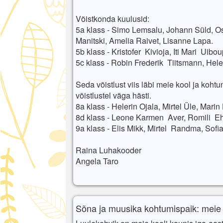
Võistkonda kuulusid:
5a klass - Simo Lemsalu, Johann Süld, O
Manitski, Amelia Raivet, Lisanne Lapa.
5b klass - Kristofer Kivioja, Iti Mari Uibou
5c klass - Robin Frederik Tiitsmann, Hel
Seda võistlust viis läbi meie kool ja kohtu
võistlustel väga hästi.
8a klass - Helerin Ojala, Mirtel Üle, Marin
8d klass - Leone Karmen Aver, Romili Eha
9a klass - Elis Mikk, Mirtel Randma, Sofi
Raina Luhakooder
Angela Taro
Sõna ja muusika kohtumispaik: meie 