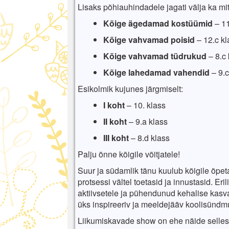
Lisaks põhiauhindadele jagati välja ka mi
Kõige ägedamad kostüümid
– 11
Kõige vahvamad poisid
– 12.c kl
Kõige vahvamad tüdrukud
– 8.c 
Kõige lahedamad vahendid
– 9.c
Esikolmik kujunes järgmiselt:
I koht
– 10. klass
II koht
– 9.a klass
III koht
– 8.d klass
Palju õnne kõigile võitjatele!
Suur ja südamlik tänu kuulub kõigile õpeta
protsessi vältel toetasid ja innustasid. Er
aktiivsetele ja pühendunud kehalise kasva
üks inspireeriv ja meeldejääv koolisündm
Liikumiskavade show on ehe näide sellest,