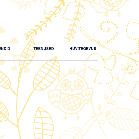
NDID
TEENUSED
HUVITEGEVUS