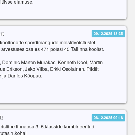
itiivse elamuse.
ht
09.12.2025 13:35
 koolinoorte spordimängude meistrivõistlustel
arvestuses osales 471 poissi 45 Tallinna koolist.
ur, Dominic Marten Murakas, Kenneth Kool, Martin
 Erikson, Jako Vilba, Erkki Osolainen. Pildilt
 ja Danies Kõopuu.
t!
08.12.2025 09:18
Kristiine linnaosa 3.-5.klasside kombineeritud
vutas 1.koha!