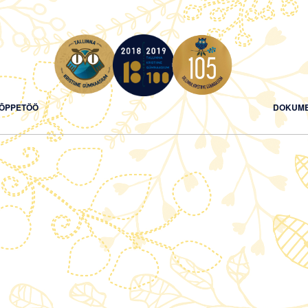
ÕPPETÖÖ
DOKUME