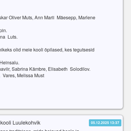
skar Oliver Muts, Ann Marii Mäesepp, Marlene
pin.
ena Luts.
nikeks olid meie kooli õpilased, kes tegutsesid
 Heinsalu.
viir, Sabrina Kämbre, Elisabeth Solodilov.
a Vares, Melissa Must
kooli Luulekohvik
05.12.2025 13:37