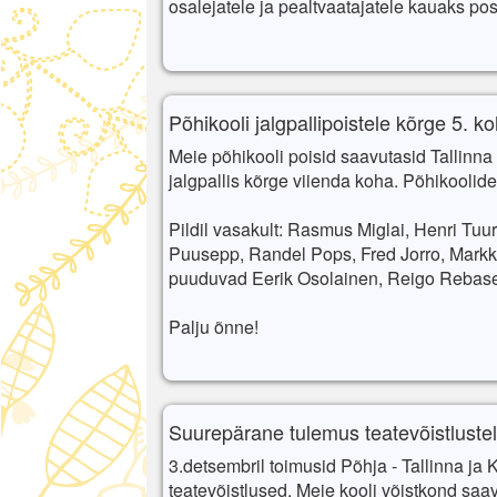
osalejatele ja pealtvaatajatele kauaks pos
Põhikooli jalgpallipoistele kõrge 5. ko
Meie põhikooli poisid saavutasid Tallinna
jalgpallis kõrge viienda koha.
Põhikoolide 
Pildil vasakult: Rasmus Miglai, Henri Tu
Puusepp, Randel Pops, Fred Jorro, Markkus
puuduvad Eerik Osolainen, Reigo Rebase
Palju õnne!
Suurepärane tulemus teatevõistlustel
3.detsembril toimusid Põhja - Tallinna ja 
teatevõistlused. Meie kooli võistkond saa