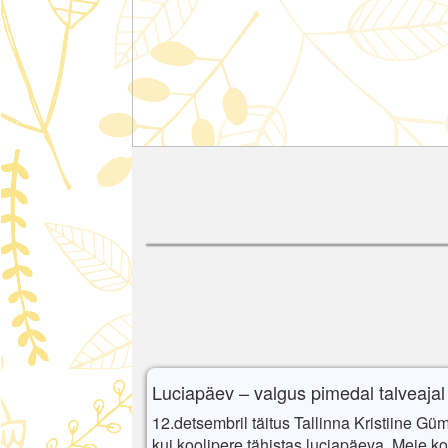
Luciapäev – valgus pimedal talveajal
12.detsembril täitus Tallinna Kristiine Gü
kui koolipere tähistas luciapäeva. Meie ko