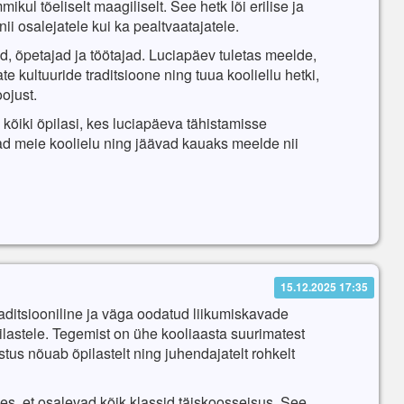
ul tõeliselt maagiliselt. See hetk lõi erilise ja
ii osalejatele kui ka pealtvaatajatele.
d, õpetajad ja töötajad. Luciapäev tuletas meelde,
te kultuuride traditsioone ning tuua kooliellu hetki,
ojust.
õiki õpilasi, kes luciapäeva tähistamisse
d meie koolielu ning jäävad kauaks meelde nii
15.12.2025 17:35
raditsiooniline ja väga oodatud liikumiskavade
lastele. Tegemist on ühe kooliaasta suurimatest
stus nõuab õpilastelt ning juhendajatelt rohkelt
es, et osalevad kõik klassid täiskoosseisus. See