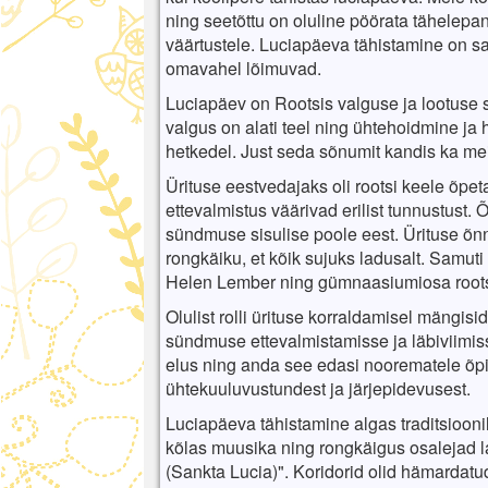
ning seetõttu on oluline pöörata tähelepa
väärtustele. Luciapäeva tähistamine on s
omavahel lõimuvad.
Luciapäev on Rootsis valguse ja lootuse 
valgus on alati teel ning ühtehoidmine j
hetkedel. Just seda sõnumit kandis ka mei
Ürituse eestvedajaks oli rootsi keele õpet
ettevalmistus väärivad erilist tunnustust. 
sündmuse sisulise poole eest. Ürituse õnne
rongkäiku, et kõik sujuks ladusalt. Samu
Helen Lember ning gümnaasiumiosa rootsi
Olulist rolli ürituse korraldamisel mängisi
sündmuse ettevalmistamisse ja läbiviimis
elus ning anda see edasi noorematele õpi
ühtekuuluvustundest ja järjepidevusest.
Luciapäeva tähistamine algas traditsiooni
kõlas muusika ning rongkäigus osalejad lau
(Sankta Lucia)". Koridorid olid hämardatu