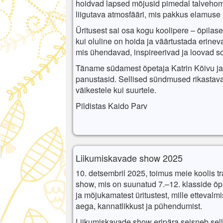
hoidvad lapsed mõjusid pimedal talvehommik
liigutava atmosfääri, mis pakkus elamuse n
Üritusest sai osa kogu koolipere – õpilase
kui oluline on hoida ja väärtustada erineva
mis ühendavad, inspireerivad ja loovad so
Täname südamest õpetaja Katrin Kõivu ja k
panustasid. Sellised sündmused rikastava
väikestele kui suurtele.
Pildistas Kaido Parv
Liikumiskavade show 2025
10. detsembril 2025, toimus meie koolis t
show, mis on suunatud 7.–12. klasside õpi
ja mõjukamatest üritustest, mille ettevalmi
aega, kannatlikkust ja pühendumist.
Liikumiskavade show eripära seisneb sell