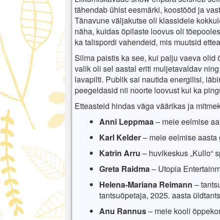
tähendab ühist eesmärki, koostööd ja vas
Tänavune väljakutse oli klassidele kokku
näha, kuidas õpilaste loovus oli tõepooles
ka talispordi vahendeid, mis muutsid ett
Silma paistis ka see, kui palju vaeva oli
valik oli sel aastal eriti muljetavaldav nin
lavapilti. Publik sai nautida energilisi, l
peegeldasid nii noorte loovust kui ka pin
Etteasteid hindas väga väärikas ja mitmek
Anni Leppmaa
– meie eelmise aast
Karl Kelder
– meie eelmise aasta 
Katrin Arru
– huvikeskus „Kullo“ s
Greta Raidma
– Utopia Entertainme
Helena-Mariana Reimann
– tants
tantsuõpetaja, 2025. aasta üldtan
Anu Rannus
– meie kooli õppekor