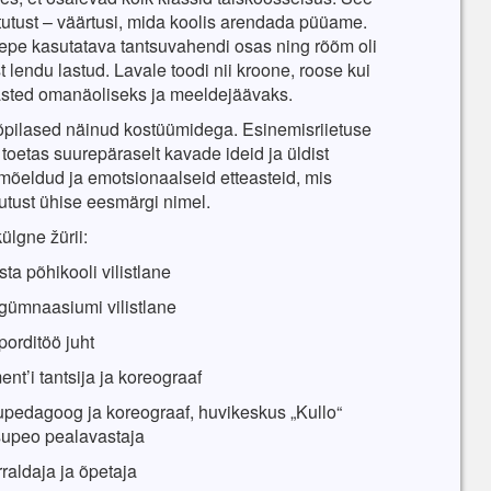
tutust – väärtusi, mida koolis arendada püüame.
lepe kasutatava tantsuvahendi osas ning rõõm oli
t lendu lastud. Lavale toodi nii kroone, roose kui
easted omanäoliseks ja meeldejäävaks.
d õpilased näinud kostüümidega. Esinemisriietuse
g toetas suurepäraselt kavade ideid ja üldist
äbimõeldud ja emotsionaalseid etteasteid, mis
gutust ühise eesmärgi nimel.
ülgne žürii:
a põhikooli vilistlane
gümnaasiumi vilistlane
porditöö juht
nt’i tantsija ja koreograaf
upedagoog ja koreograaf, huvikeskus „Kullo“
tsupeo pealavastaja
raldaja ja õpetaja