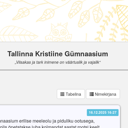
Tallinna Kristiine Gümnaasium
„Viisakas ja tark inimene on väärtuslik ja vajalik“
Tabelina
Nimekirjana
16.12.2025 16:27
mnaasium erilise meeleolu ja piduliku ootusega,
olis õpetatakse juba kolmandat aastat rootsi keelt