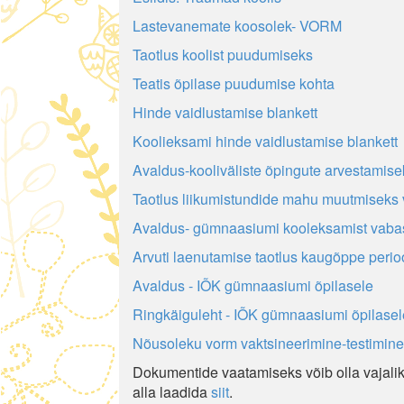
Lastevanemate koosolek- VORM
Taotlus koolist puudumiseks
Teatis õpilase puudumise kohta
Hinde vaidlustamise blankett
Koolieksami hinde vaidlustamise blankett
Avaldus-kooliväliste õpingute arvestamise
Taotlus liikumistundide mahu muutmiseks v
Avaldus- gümnaasiumi kooleksamist vaba
Arvuti laenutamise taotlus kaugõppe perio
Avaldus - IÕK gümnaasiumi õpilasele
Ringkäiguleht - IÕK gümnaasiumi õpilasel
Nõusoleku vorm vaktsineerimine-testimine
Dokumentide vaatamiseks võib olla vajal
alla laadida
siit
.