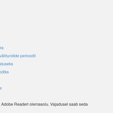
ks
älitundide perioodil
stuseks
odiks
e
ik Adobe Readeri olemasolu. Vajadusel saab seda