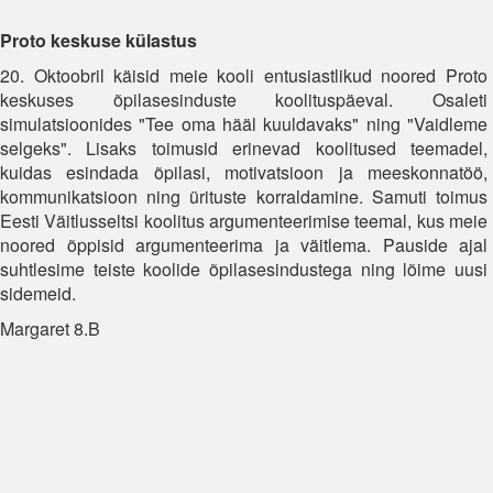
Proto keskuse külastus
20. Oktoobril käisid meie kooli entusiastlikud noored Proto
keskuses õpilasesinduste koolituspäeval. Osaleti
simulatsioonides "Tee oma hääl kuuldavaks" ning "Vaidleme
selgeks". Lisaks toimusid erinevad koolitused teemadel,
kuidas esindada õpilasi, motivatsioon ja meeskonnatöö,
kommunikatsioon ning ürituste korraldamine. Samuti toimus
Eesti Väitlusseltsi koolitus argumenteerimise teemal, kus meie
noored õppisid argumenteerima ja väitlema. Pauside ajal
suhtlesime teiste koolide õpilasesindustega ning lõime uusi
sidemeid.
Margaret 8.B