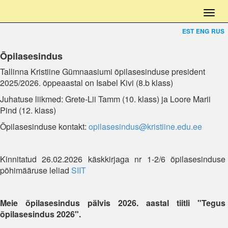
EST
ENG
RUS
Õpilasesindus
Tallinna Kristiine Gümnaasiumi õpilasesinduse president
2025/2026. õppeaastal on Isabel Kivi (8.b klass)
Juhatuse liikmed: Grete-Lii Tamm (10. klass) ja Loore Marii
Pind (12. klass)
Õpilasesinduse kontakt:
opilasesindus@kristiine.edu.ee
Kinnitatud 26.02.2026 käskkirjaga nr 1-2/6 õpilasesinduse
põhimääruse leliad
SIIT
Meie õpilasesindus pälvis 2026. aastal tiitli "Tegus
õpilasesindus 2026".