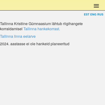
EST
ENG
RUS
Tallinna Kristiine Gümnaasium lähtub riigihangete
korraldamisel
Tallinna hankekorrast.
Tallinna linna eelarve
2024. aastasse ei ole hankeid planeeritud