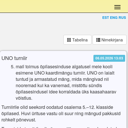
EST
ENG
RUS
Tabelina
Nimekirjana
UNO turniir
06.05.2026 13:03
mail toimus õpilasesinduse algatusel meie kooli
esimene UNO kaardimängu turniir. UNO on laialt
tuntud ja armastatud mäng, mida mängivad nii
nooremad kui ka vanemad, mistõttu sündis
õpilasesindusel idee korraldada üks kaasahaarav
võistlus.
Turniirile olid seekord oodatud osalema 5.–12. klasside
õpilased. Huvi ürituse vastu oli suur ning mängud pakkusid
rohkelt põnevust.