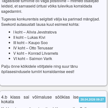
Tagasiside turniirile oli väga positiivne – mitmed osalejad
leidsid, et sarnaseid üritusi võiks tulevikus korraldada
sagedamini.
Tugevas konkurentsis selgitati välja ka parimad mängijad.
Seekord autasustati lausa kuut esimest kohta:
I koht – Alivia Jevstratova
II koht – Lukas Kivi
III koht – Kaupo Soo
IV koht – Otto Tenusaar
V koht – Konrad Liivamets
VI koht – Saimon Varik
Palju õnne kõikidele võitjatele ning suur tänu
õpilasesindusele turniiri korraldamise eest!
4.b klass sai võimaluse sööklas ise
28.04.2026 09:27
kokata