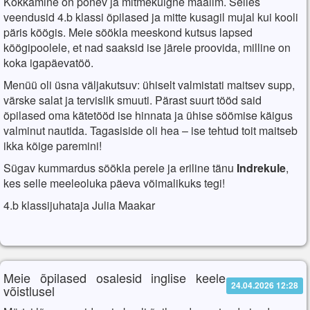
Kokkamine on põnev ja mitmekülgne maailm. Selles
veendusid 4.b klassi õpilased ja mitte kusagil mujal kui kooli
päris köögis. Meie söökla meeskond kutsus lapsed
köögipoolele, et nad saaksid ise järele proovida, milline on
koka igapäevatöö.
Menüü oli üsna väljakutsuv: ühiselt valmistati maitsev supp,
värske salat ja tervislik smuuti. Pärast suurt tööd said
õpilased oma kätetööd ise hinnata ja ühise söömise käigus
valminut nautida. Tagasiside oli hea – ise tehtud toit maitseb
ikka kõige paremini!
Sügav kummardus söökla perele ja eriline tänu
Indrekule
,
kes selle meeleoluka päeva võimalikuks tegi!
4.b klassijuhataja Julia Maakar
Meie õpilased osalesid inglise keele
24.04.2026 12:28
võistlusel