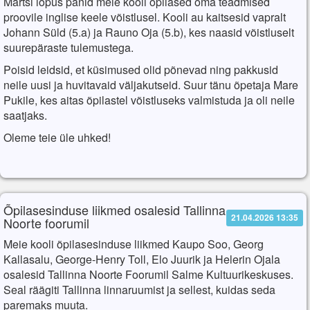
Märtsi lõpus panid meie kooli õpilased oma teadmised
proovile inglise keele võistlusel. Kooli au kaitsesid vapralt
Johann Süld (5.a) ja Rauno Oja (5.b), kes naasid võistluselt
suurepäraste tulemustega.
Poisid leidsid, et küsimused olid põnevad ning pakkusid
neile uusi ja huvitavaid väljakutseid. Suur tänu õpetaja Mare
Pukile, kes aitas õpilastel võistluseks valmistuda ja oli neile
saatjaks.
Oleme teie üle uhked!
Õpilasesinduse liikmed osalesid Tallinna
21.04.2026 13:35
Noorte foorumil
Meie kooli õpilasesinduse liikmed Kaupo Soo, Georg
Kallasalu, George-Henry Toll, Elo Juurik ja Helerin Ojala
osalesid Tallinna Noorte Foorumil Salme Kultuurikeskuses.
Seal räägiti Tallinna linnaruumist ja sellest, kuidas seda
paremaks muuta.