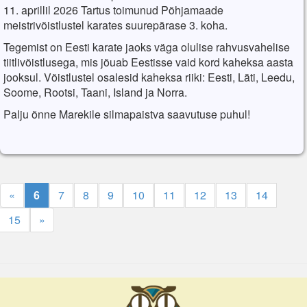
11. aprillil 2026 Tartus toimunud Põhjamaade
meistrivõistlustel karates suurepärase 3. koha.
Tegemist on Eesti karate jaoks väga olulise rahvusvahelise
tiitlivõistlusega, mis jõuab Eestisse vaid kord kaheksa aasta
jooksul. Võistlustel osalesid kaheksa riiki: Eesti, Läti, Leedu,
Soome, Rootsi, Taani, Island ja Norra.
Palju õnne Marekile silmapaistva saavutuse puhul!
«
6
7
8
9
10
11
12
13
14
15
»