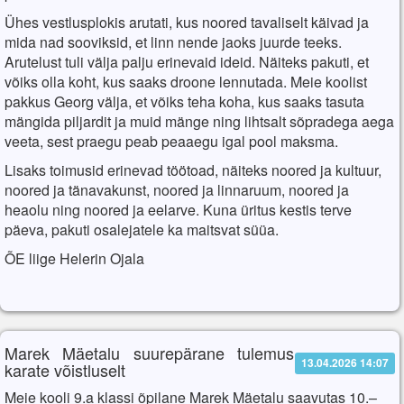
Ühes vestlusplokis arutati, kus noored tavaliselt käivad ja
mida nad sooviksid, et linn nende jaoks juurde teeks.
Arutelust tuli välja palju erinevaid ideid. Näiteks pakuti, et
võiks olla koht, kus saaks droone lennutada. Meie koolist
pakkus Georg välja, et võiks teha koha, kus saaks tasuta
mängida piljardit ja muid mänge ning lihtsalt sõpradega aega
veeta, sest praegu peab peaaegu igal pool maksma.
Lisaks toimusid erinevad töötoad, näiteks noored ja kultuur,
noored ja tänavakunst, noored ja linnaruum, noored ja
heaolu ning noored ja eelarve. Kuna üritus kestis terve
päeva, pakuti osalejatele ka maitsvat süüa.
ÕE liige Helerin Ojala
Marek Mäetalu suurepärane tulemus
13.04.2026 14:07
karate võistluselt
Meie kooli 9.a klassi õpilane Marek Mäetalu saavutas 10.–